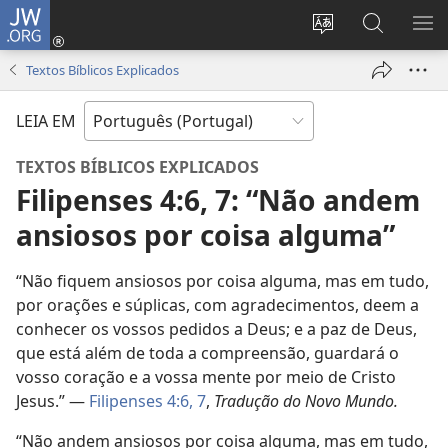
JW.ORG
Entrar
(abre
Alterar
Pesquisar
MO
uma
a
no
ME
Textos Bíblicos Explicados
nova
língua
Site
janela)
do
JW.ORG
LEIA EM
site
TEXTOS BÍBLICOS EXPLICADOS
Filipenses 4:6, 7: “Não andem
ansiosos por coisa alguma”
“Não fiquem ansiosos por coisa alguma, mas em tudo,
por orações e súplicas, com agradecimentos, deem a
conhecer os vossos pedidos a Deus; e a paz de Deus,
que está além de toda a compreensão, guardará o
vosso coração e a vossa mente por meio de Cristo
Jesus.” —
Filipenses 4:6, 7
,
Tradução do Novo Mundo.
“Não andem ansiosos por coisa alguma, mas em tudo,