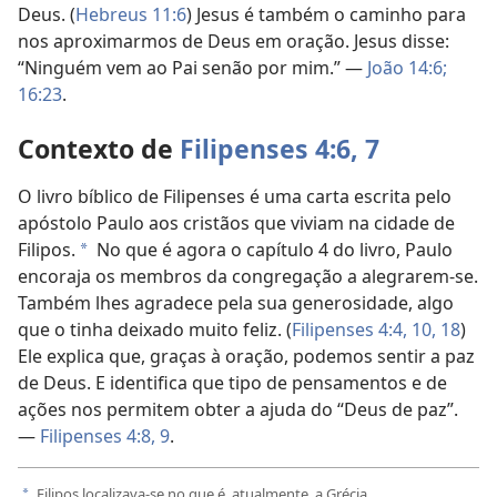
Deus. (
Hebreus 11:6
) Jesus é também o caminho para
nos aproximarmos de Deus em oração. Jesus disse:
“Ninguém vem ao Pai senão por mim.” —
João 14:6;
16:23
.
Contexto de
Filipenses 4:6, 7
O livro bíblico de Filipenses é uma carta escrita pelo
apóstolo Paulo aos cristãos que viviam na cidade de
Filipos.
No que é agora o capítulo 4 do livro, Paulo
a
encoraja os membros da congregação a alegrarem-se.
Também lhes agradece pela sua generosidade, algo
que o tinha deixado muito feliz. (
Filipenses 4:4,
10,
18
)
Ele explica que, graças à oração, podemos sentir a paz
de Deus. E identifica que tipo de pensamentos e de
ações nos permitem obter a ajuda do “Deus de paz”.
—
Filipenses 4:8, 9
.
Filipos localizava-se no que é, atualmente, a Grécia.
a