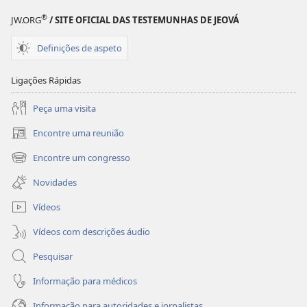
®
JW.ORG
/ SITE OFICIAL DAS TESTEMUNHAS DE JEOVÁ
Definições de aspeto
Ligações Rápidas
Peça uma visita
Encontre uma reunião
(abre
uma
Encontre um congresso
(abre
nova
uma
janela)
Novidades
nova
janela)
Vídeos
Vídeos com descrições áudio
Pesquisar
Informação para médicos
Informação para autoridades e jornalistas