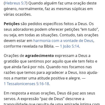
(
Hebreus 5:7
) Quando alguém faz uma oração deste
género, normalmente, faz as mesmas súplicas em
várias ocasiões.
Petições
são pedidos específicos feitos a Deus. Os
seus adoradores podem oferecer petições “em tudo”,
ou seja, em todas as situações. Contudo, tais orações
devem estar em
harmonia com a vontade de Deus
,
conforme revelada na Bíblia. —
1 João 5:14
.
Orações de
agradecimento
expressam a Deus a
gratidão que sentimos por aquilo que ele tem feito e
que ainda fará por nós. Quando nos focamos nas
razões que temos para agradecer a Deus, isso ajuda-
nos a manter uma atitude positiva e alegre. —
1 Tessalonicenses 5:16-18
.
Em resposta a essas orações, Deus dá paz aos seus
servos. A expressão “paz de Deus” descreve a
tranquilidade que resulta de uma amizade íntima com