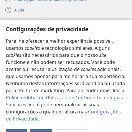
Ajuda
Donativos
(abre
Configurações de privacidade
uma
nova
Para lhe oferecer a melhor experiência possível,
Biblioteca
Online
da Torre de Vigia™
(abre
janela)
usamos
cookies
e tecnologias similares. Alguns
uma
®
JW Hub
cookies
são necessários para que o nosso
site
nova
(abre
janela)
funcione e não podem ser recusados. Você pode
uma
®
JW Library
nova
aceitar ou recusar a utilização de
cookies
adicionais,
janela)
que usamos apenas para melhorar a sua experiência.
Watchtower Library
Nenhuma destas informações será vendida ou usada
para efeitos de marketing. Para aprender mais, leia a
Política Global de Utilização de
Cookies
e Tecnologias
Similares
. Você pode personalizar as suas
configurações a qualquer altura nas
Configurações
Copyright
© 2026 Watch Tower Bible and Tract Society of Pennsylvania.
TERMOS DE UTILIZAÇÃO
|
POLÍTICA DE PRIVACIDADE
|
de Privacidade
.
CONFIGURAÇÕES DE PRIVACIDADE