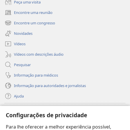
Peça uma visita
Encontre uma reunião
(abre
uma
Encontre um congresso
(abre
nova
uma
janela)
Novidades
nova
janela)
Vídeos
Vídeos com descrições áudio
Pesquisar
Informação para médicos
Informação para autoridades e jornalistas
Ajuda
Donativos
(abre
Configurações de privacidade
uma
nova
Para lhe oferecer a melhor experiência possível,
Biblioteca
Online
da Torre de Vigia™
(abre
janela)