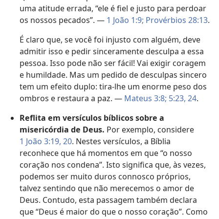
uma atitude errada, “ele é fiel e justo para perdoar
os nossos pecados”. —
1 João 1:9;
Provérbios 28:13
.
É claro que, se você foi injusto com alguém, deve
admitir isso e pedir sinceramente desculpa a essa
pessoa. Isso pode não ser fácil! Vai exigir coragem
e humildade. Mas um pedido de desculpas sincero
tem um efeito duplo: tira-lhe um enorme peso dos
ombros e restaura a paz. —
Mateus 3:8;
5:23, 24
.
Reflita em versículos bíblicos sobre a
misericórdia de Deus.
Por exemplo, considere
1 João 3:19, 20
. Nestes versículos, a Bíblia
reconhece que há momentos em que “o nosso
coração nos condena”. Isto significa que, às vezes,
podemos ser muito duros connosco próprios,
talvez sentindo que não merecemos o amor de
Deus. Contudo, esta passagem também declara
que “Deus é maior do que o nosso coração”. Como