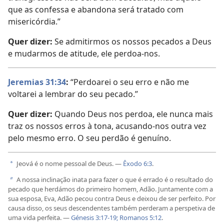
que as confessa e abandona será tratado com
misericórdia.”
Quer dizer:
Se admitirmos os nossos pecados a Deus
e mudarmos de atitude, ele perdoa-nos.
Jeremias 31:34
:
“Perdoarei o seu erro e não me
voltarei a lembrar do seu pecado.”
Quer dizer:
Quando Deus nos perdoa, ele nunca mais
traz os nossos erros à tona, acusando-nos outra vez
pelo mesmo erro. O seu perdão é genuíno.
Jeová é o nome pessoal de Deus. —
Êxodo 6:3
.
a
A nossa inclinação inata para fazer o que é errado é o resultado do
b
pecado que herdámos do primeiro homem, Adão. Juntamente com a
sua esposa, Eva, Adão pecou contra Deus e deixou de ser perfeito. Por
causa disso, os seus descendentes também perderam a perspetiva de
uma vida perfeita. —
Génesis 3:17-19;
Romanos 5:12
.