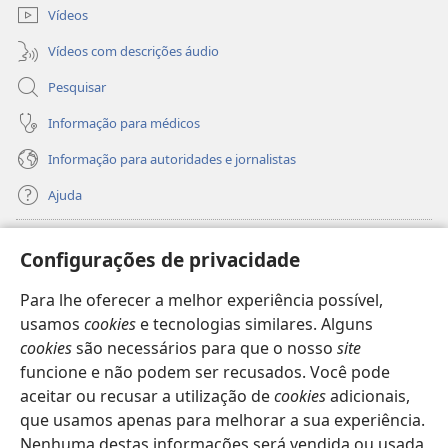
janela)
Vídeos
Vídeos com descrições áudio
Pesquisar
Informação para médicos
Informação para autoridades e jornalistas
Ajuda
Donativos
(abre
Configurações de privacidade
uma
nova
Para lhe oferecer a melhor experiência possível,
Biblioteca
Online
da Torre de Vigia™
(abre
janela)
usamos
cookies
e tecnologias similares. Alguns
uma
®
JW Hub
cookies
são necessários para que o nosso
site
nova
(abre
janela)
funcione e não podem ser recusados. Você pode
uma
®
JW Library
nova
aceitar ou recusar a utilização de
cookies
adicionais,
janela)
que usamos apenas para melhorar a sua experiência.
Watchtower Library
Nenhuma destas informações será vendida ou usada