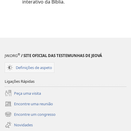
interativo da Bíblia.
®
JW.ORG
/ SITE OFICIAL DAS TESTEMUNHAS DE JEOVÁ
Definições de aspeto
Ligações Rápidas
Peça uma visita
Encontre uma reunião
(abre
uma
Encontre um congresso
(abre
nova
uma
janela)
Novidades
nova