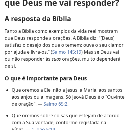
que Deus me vai responder?
A resposta da Bíblia
Tanto a Bíblia como exemplos da vida real mostram
que Deus responde a orações. A Bíblia diz: “[Deus]
satisfaz o desejo dos que o temem; ouve o seu clamor
por ajuda e livra-os.” (
Salmo 145:19
) Mas se Deus vai
ou não responder às
suas
orações, muito dependerá
de si.
O que é importante para Deus
Que oremos a Ele, não a Jesus, a Maria, aos santos,
aos anjos ou a imagens. Só Jeová Deus é o “Ouvinte
de oração”. —
Salmo 65:2
.
Que oremos sobre coisas que estejam de acordo
com a Sua vontade, conforme registada na
Bíblia. —
1 João 5:14
.