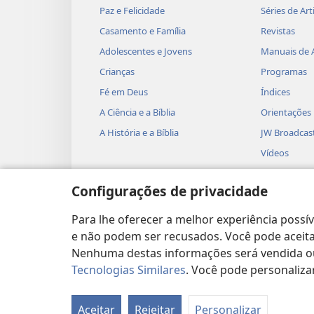
Paz e Felicidade
Séries de Art
Casamento e Família
Revistas
Adolescentes e Jovens
Manuais de 
Crianças
Programas
Fé em Deus
Índices
A Ciência e a Bíblia
Orientações
A História e a Bíblia
JW Broadcas
Vídeos
Música
Configurações de privacidade
Dramatizaçõ
Leituras Dra
Para lhe oferecer a melhor experiência possí
e não podem ser recusados. Você pode aceitar
Nenhuma destas informações será vendida ou 
Tecnologias Similares
. Você pode personaliza
Copyright
© 2026 Watch Tower Bible and Tract
Aceitar
Rejeitar
Personalizar