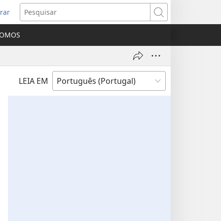
rar
bre
Pesquisar
ma
SOMOS
va
nela)
LEIA EM