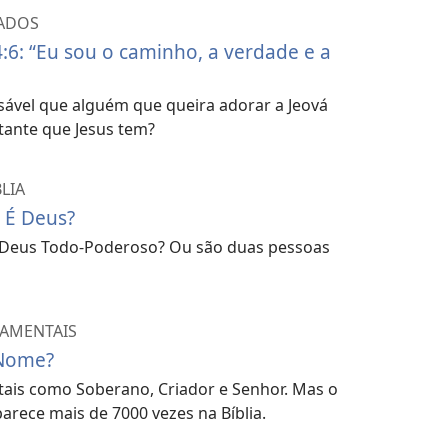
CADOS
4:6: “Eu sou o caminho, a verdade e a
sável que alguém que queira adorar a Jeová
tante que Jesus tem?
LIA
o É Deus?
 o Deus Todo-Poderoso? Ou são duas pessoas
DAMENTAIS
 Nome?
 tais como Soberano, Criador e Senhor. Mas o
rece mais de 7000 vezes na Bíblia.