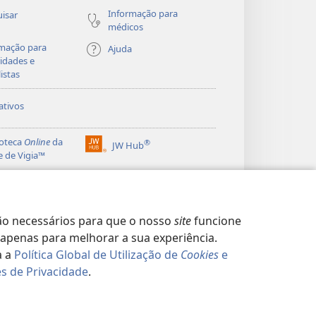
Informação para
isar
médicos
mação para
Ajuda
idades e
listas
ativos
ioteca
Online
da
®
JW Hub
(abre
e de Vigia™
uma
®
nova
ibrary
Watchtower Library
janela)
o necessários para que o nosso
site
funcione
apenas para melhorar a sua experiência.
a a
Política Global de Utilização de
Cookies
e
s de Privacidade
.
CIDADE
|
CONFIGURAÇÕES DE PRIVACIDADE