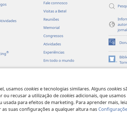
janela)
Fale connosco
igos
Pesqu
Visitas a Betel
Infor
Reuniões
Atividades
autor
Memorial
jorna
Congressos
Don
Atividades
(abre
uma
Experiências
®
ting
nova
Bibl
Em todo o mundo
janela)
(abre
Torr
uma
JW L
nova
es em Áudio
janela)
matizadas da Bíblia
vel, usamos
cookies
e tecnologias similares. Alguns
cookies
sã
 ou recusar a utilização de
cookies
adicionais, que usamos 
usada para efeitos de marketing. Para aprender mais, lei
r as suas configurações a qualquer altura nas
Configuraçõe
 Society of Pennsylvania.
TERMOS DE UTILIZAÇÃO
|
POLÍTICA DE PRIVA