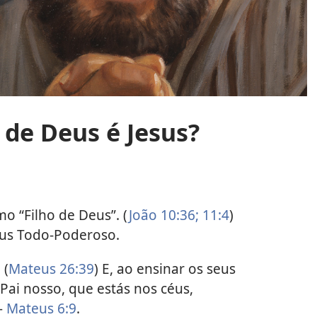
de Deus é Jesus?
mo “Filho de Deus”. (
João 10:36;
11:4
)
eus Todo-Poderoso.
 (
Mateus 26:39
) E, ao ensinar os seus
“Pai nosso, que estás nos céus,
—
Mateus 6:9
.