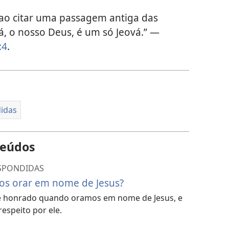
ao citar uma passagem antiga das
ová, o nosso Deus, é um só Jeová.” —
:4
.
didas
teúdos
ESPONDIDAS
s orar em nome de Jesus?
é honrado quando oramos em nome de Jesus, e
speito por ele.