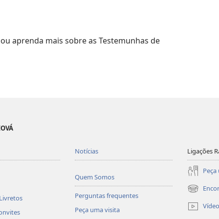
s ou aprenda mais sobre as Testemunhas de
EOVÁ
Notícias
Ligações R
Peça 
Quem Somos
Enco
(abre
Perguntas frequentes
Livretos
uma
Víde
Peça uma visita
nova
onvites