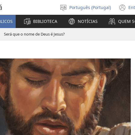
á
Português (Portugal)
Ent
Selecionar
(a
Língua
u
BLICOS
BIBLIOTECA
NOTÍCIAS
QUEM 
no
ja
Será que o nome de Deus é Jesus?