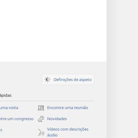
Definições de aspeto
ápidas
uma visita
Encontre uma reunião
(abre
uma
ntre um congresso
Novidades
nova
janela)
Vídeos com descrições
os
áudio