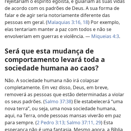
rejeitariam o espírito egoísta, e guiariam as suas vidas
de acordo com os padrões de Deus. A sua forma de
falar e de agir seria notoriamente diferente das
pessoas em geral. (
Malaquias 3:16,
18
) Por exemplo,
elas tentariam manter a paz com todos e não se
envolveriam em guerras e violência. —
Miqueias 4:3
.
Será que esta mudança de
comportamento levará toda a
sociedade humana ao caos?
Não. A sociedade humana não irá colapsar
completamente. Em vez disso, Deus, em breve,
removerá as pessoas que estão determinadas a violar
os seus padrões. (
Salmo 37:38
) Ele estabelecerá “uma
nova terra”, ou seja, uma nova sociedade humana,
aqui, na Terra, onde pessoas mansas viverão em paz
para sempre. (
2 Pedro 3:13;
Salmo 37:11,
29
) Esta
esperança não é uma fantasia. Mesmo agora, a Bíblia