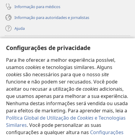
Informação para médicos
Informação para autoridades e jornalistas
Ajuda
Donativos
(abre
Configurações de privacidade
uma
nova
Para lhe oferecer a melhor experiência possível,
Biblioteca
Online
da Torre de Vigia™
(abre
janela)
usamos
cookies
e tecnologias similares. Alguns
uma
®
JW Hub
cookies
são necessários para que o nosso
site
nova
(abre
janela)
funcione e não podem ser recusados. Você pode
uma
®
JW Library
nova
aceitar ou recusar a utilização de
cookies
adicionais,
janela)
que usamos apenas para melhorar a sua experiência.
Watchtower Library
Nenhuma destas informações será vendida ou usada
para efeitos de marketing. Para aprender mais, leia a
Política Global de Utilização de
Cookies
e Tecnologias
Similares
. Você pode personalizar as suas
configurações a qualquer altura nas
Configurações
Copyright
© 2026 Watch Tower Bible and Tract Society of Pennsylvania.