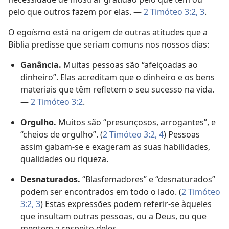
pelo que outros fazem por elas. —
2 Timóteo 3:2, 3
.
O egoísmo está na origem de outras atitudes que a
Bíblia predisse que seriam comuns nos nossos dias:
Ganância.
Muitas pessoas são “afeiçoadas ao
dinheiro”. Elas acreditam que o dinheiro e os bens
materiais que têm refletem o seu sucesso na vida.
—
2 Timóteo 3:2
.
Orgulho.
Muitos são “presunçosos, arrogantes”, e
“cheios de orgulho”. (
2 Timóteo 3:2,
4
) Pessoas
assim gabam-se e exageram as suas habilidades,
qualidades ou riqueza.
Desnaturados.
“Blasfemadores” e “desnaturados”
podem ser encontrados em todo o lado. (
2 Timóteo
3:2, 3
) Estas expressões podem referir-se àqueles
que insultam outras pessoas, ou a Deus, ou que
mentem a respeito deles.