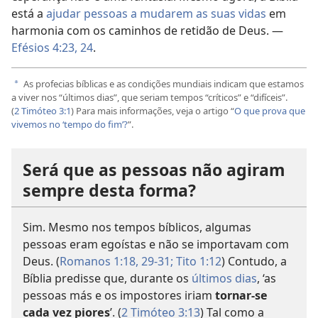
está a
ajudar pessoas a mudarem as suas vidas
em
harmonia com os caminhos de retidão de Deus. —
Efésios 4:23, 24
.
As profecias bíblicas e as condições mundiais indicam que estamos
a
a viver nos “últimos dias”, que seriam tempos “críticos” e “difíceis”.
(
2 Timóteo 3:1
) Para mais informações, veja o artigo “
O que prova que
vivemos no ‘tempo do fim’?
”.
Será que as pessoas não agiram
sempre desta forma?
Sim. Mesmo nos tempos bíblicos, algumas
pessoas eram egoístas e não se importavam com
Deus. (
Romanos 1:18,
29-31;
Tito 1:12
) Contudo, a
Bíblia predisse que, durante os
últimos dias
, ‘as
pessoas más e os impostores iriam
tornar-se
cada vez piores
’. (
2 Timóteo 3:13
) Tal como a