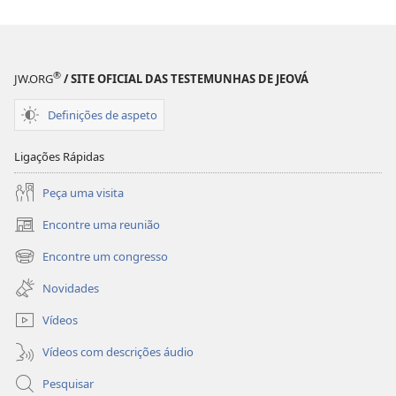
®
JW.ORG
/ SITE OFICIAL DAS TESTEMUNHAS DE JEOVÁ
Definições de aspeto
Ligações Rápidas
Peça uma visita
Encontre uma reunião
(abre
uma
Encontre um congresso
(abre
nova
uma
janela)
Novidades
nova
janela)
Vídeos
Vídeos com descrições áudio
Pesquisar