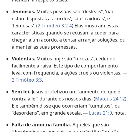
Teimosos.
Muitas pessoas são “desleais”, ‘não
estão dispostas a acordos’, são ‘traidoras’, e
‘teimosas’. (
2 Timóteo 3:2-4
) Elas mostram estas
características quando se recusam a ceder para
chegar a um acordo, a tentar arranjar soluções, ou
a manter as suas promessas.
Violentas.
Muitos hoje são “ferozes”, cedendo
facilmente à raiva. Este tipo de comportamento
leva, com frequência, a ações cruéis ou violentas. —
2 Timóteo 3:3
.
Sem lei.
Jesus profetizou um “aumento do que é
contra a lei” durante os nossos dias. (
Mateus 24:12
)
Ele também disse que ocorreriam “tumultos”, ou
“desordens”, em grande escala. —
Lucas 21:9
, nota.
Falta de amor na família.
Aqueles que são
“desobedientes aos pais” e que não têm “afeição