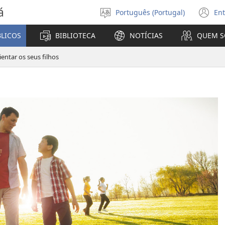
á
Português (Portugal)
Ent
Selecionar
(a
Língua
u
BLICOS
BIBLIOTECA
NOTÍCIAS
QUEM 
no
ja
entar os seus filhos