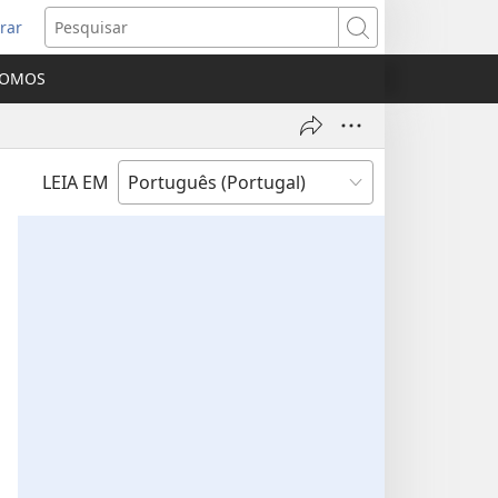
rar
bre
Pesquisar
ma
SOMOS
va
nela)
LEIA EM