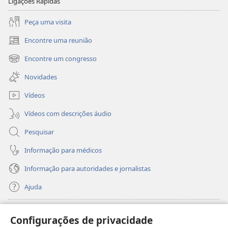
Ligações Rápidas
Peça uma visita
Encontre uma reunião
(abre
uma
Encontre um congresso
(abre
nova
uma
janela)
Novidades
nova
janela)
Vídeos
Vídeos com descrições áudio
Pesquisar
Informação para médicos
Informação para autoridades e jornalistas
Ajuda
Donativos
(abre
Configurações de privacidade
uma