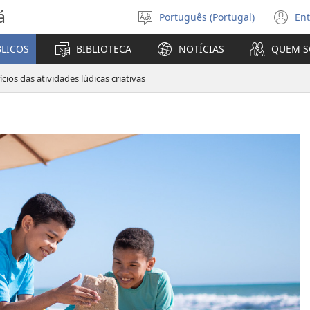
á
Português (Portugal)
Ent
Selecionar
(a
Língua
u
BLICOS
BIBLIOTECA
NOTÍCIAS
QUEM 
no
ja
cios das atividades lúdicas criativas