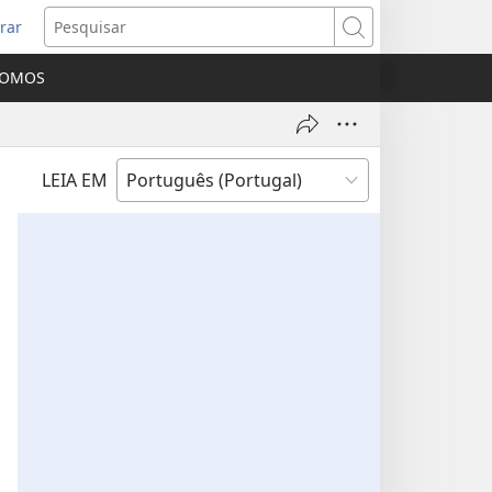
rar
bre
Pesquisar
ma
SOMOS
va
nela)
LEIA EM