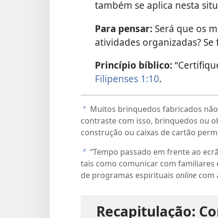
também se aplica nesta sit
Para pensar:
Será que os m
atividades organizadas? Se 
Princípio bíblico:
“Certifiqu
Filipenses 1:10
.
Muitos brinquedos fabricados não 
a
contraste com isso, brinquedos ou o
construção ou caixas de cartão perm
“Tempo passado em frente ao ecrã”
b
tais como comunicar com familiares 
de programas espirituais
online
com a
Recapitulação: C