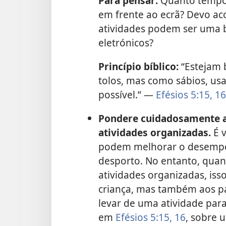
Para pensar:
Quanto tempo 
em frente ao ecrã? Devo ac
atividades podem ser uma bo
eletrónicos?
Princípio bíblico:
“Estejam 
tolos, mas como sábios, u
possível.” —
Efésios 5:15, 16
Pondere cuidadosamente a
atividades organizadas.
É v
podem melhorar o desempe
desporto. No entanto, qua
atividades organizadas, is
criança, mas também aos pa
levar de uma atividade para 
em
Efésios 5:15, 16
, sobre 