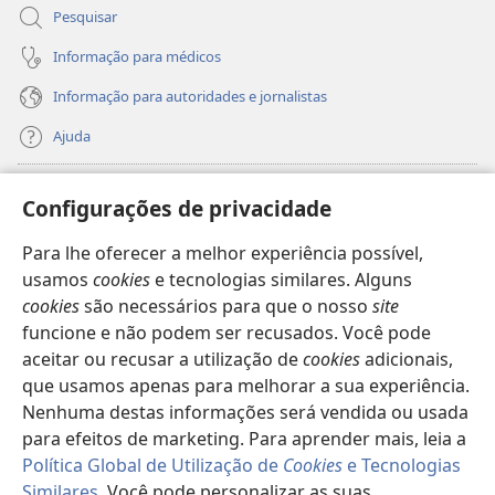
Pesquisar
Informação para médicos
Informação para autoridades e jornalistas
Ajuda
Donativos
(abre
Configurações de privacidade
uma
nova
Para lhe oferecer a melhor experiência possível,
Biblioteca
Online
da Torre de Vigia™
(abre
janela)
usamos
cookies
e tecnologias similares. Alguns
uma
®
JW Hub
cookies
são necessários para que o nosso
site
nova
(abre
janela)
funcione e não podem ser recusados. Você pode
uma
®
JW Library
nova
aceitar ou recusar a utilização de
cookies
adicionais,
janela)
que usamos apenas para melhorar a sua experiência.
Watchtower Library
Nenhuma destas informações será vendida ou usada
para efeitos de marketing. Para aprender mais, leia a
Política Global de Utilização de
Cookies
e Tecnologias
Similares
. Você pode personalizar as suas