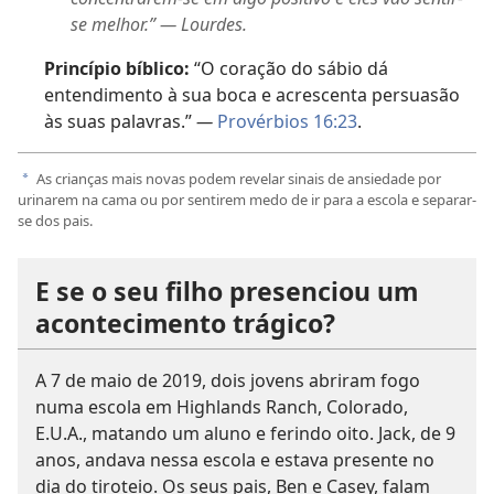
se melhor.” — Lourdes.
Princípio bíblico:
“O coração do sábio dá
entendimento à sua boca e acrescenta persuasão
às suas palavras.”
—
Provérbios 16:23
.
As crianças mais novas podem revelar sinais de ansiedade por
a
urinarem na cama ou por sentirem medo de ir para a escola e separar-
se dos pais.
E se o seu filho presenciou um
acontecimento trágico?
A 7 de maio de 2019, dois jovens abriram fogo
numa escola em Highlands Ranch, Colorado,
E.U.A., matando um aluno e ferindo oito. Jack, de 9
anos, andava nessa escola e estava presente no
dia do tiroteio. Os seus pais, Ben e Casey, falam