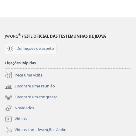
®
JW.ORG
/ SITE OFICIAL DAS TESTEMUNHAS DE JEOVÁ
Definições de aspeto
Ligações Rápidas
Peça uma visita
Encontre uma reunião
(abre
uma
Encontre um congresso
(abre
nova
uma
janela)
Novidades
nova
janela)
Vídeos
Vídeos com descrições áudio