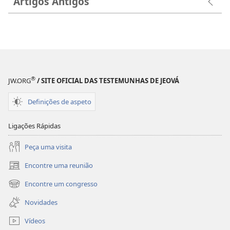
Artigos Antigos
®
JW.ORG
/ SITE OFICIAL DAS TESTEMUNHAS DE JEOVÁ
Definições de aspeto
Ligações Rápidas
Peça uma visita
Encontre uma reunião
(abre
uma
Encontre um congresso
(abre
nova
uma
janela)
Novidades
nova
janela)
Vídeos