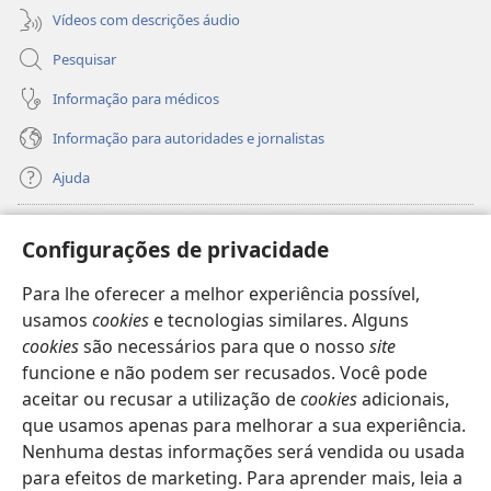
Vídeos com descrições áudio
Pesquisar
Informação para médicos
Informação para autoridades e jornalistas
Ajuda
Donativos
(abre
Configurações de privacidade
uma
nova
Para lhe oferecer a melhor experiência possível,
Biblioteca
Online
da Torre de Vigia™
(abre
janela)
usamos
cookies
e tecnologias similares. Alguns
uma
®
JW Hub
cookies
são necessários para que o nosso
site
nova
(abre
janela)
funcione e não podem ser recusados. Você pode
uma
®
JW Library
nova
aceitar ou recusar a utilização de
cookies
adicionais,
janela)
que usamos apenas para melhorar a sua experiência.
Watchtower Library
Nenhuma destas informações será vendida ou usada
para efeitos de marketing. Para aprender mais, leia a