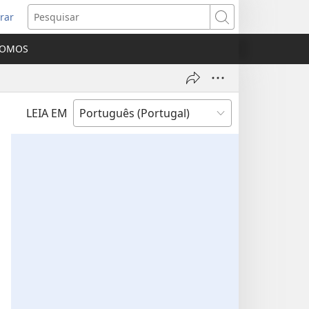
rar
bre
Pesquisar
ma
SOMOS
va
nela)
LEIA EM