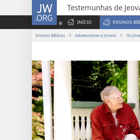
JW.ORG
Testemunhas de Jeov
INÍCIO
ENSINOS BÍ
Ensinos Bíblicos
Adolescentes e Jovens
Os Jov