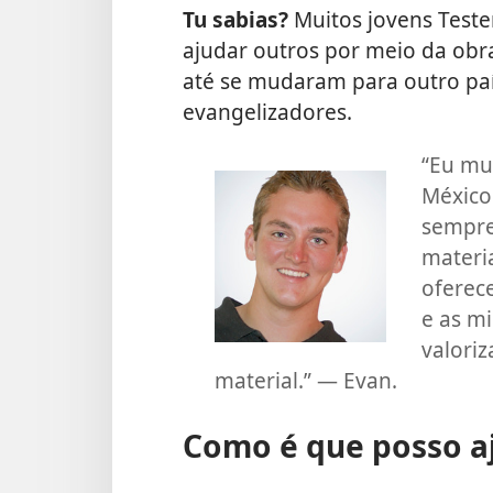
Tu sabias?
Muitos jovens Teste
ajudar outros por meio da obra
até se mudaram para outro pa
evangelizadores.
“Eu mu
México 
sempre
materi
oferec
e as m
valori
material.” — Evan.
Como é que posso aj