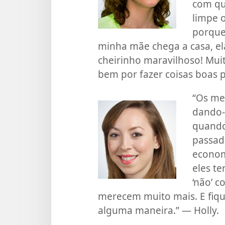
com que
limpe 
porque
minha mãe chega a casa, ela
cheirinho maravilhoso! Muit
bem por fazer coisas boas p
“Os me
dando-
quando
passad
econom
eles t
‘não’ c
merecem muito mais. E fique
alguma maneira.” — Holly.