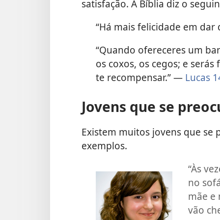
satisfação. A Bíblia diz o seguin
“Há mais felicidade em dar
“Quando ofereceres um banq
os coxos, os cegos; e serás
te recompensar.” —
Lucas 1
Jovens que se preo
Existem muitos jovens que se 
exemplos.
“Às ve
no sof
mãe e 
vão che