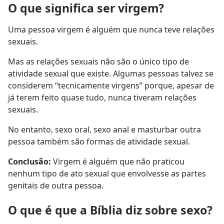
O que significa ser virgem?
Uma pessoa virgem é alguém que nunca teve relações
sexuais.
Mas as relações sexuais não são o único tipo de
atividade sexual que existe. Algumas pessoas talvez se
considerem “tecnicamente virgens” porque, apesar de
já terem feito quase tudo, nunca tiveram relações
sexuais.
No entanto, sexo oral, sexo anal e masturbar outra
pessoa também são formas de atividade sexual.
Conclusão:
Virgem é alguém que não praticou
nenhum tipo de ato sexual que envolvesse as partes
genitais de outra pessoa.
O que é que a Bíblia diz sobre sexo?