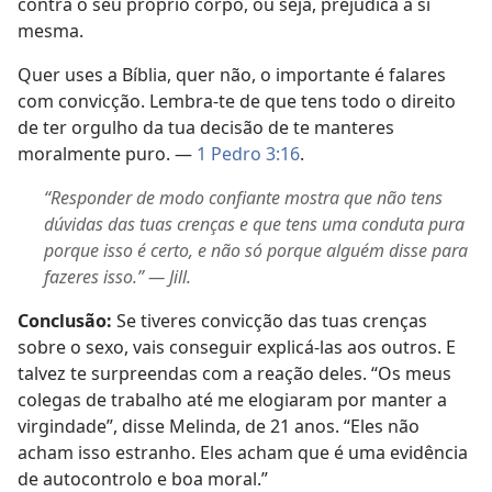
contra o seu próprio corpo, ou seja, prejudica a si
mesma.
Quer uses a Bíblia, quer não, o importante é falares
com convicção. Lembra-te de que tens todo o direito
de ter orgulho da tua decisão de te manteres
moralmente puro. —
1 Pedro 3:16
.
“Responder de modo confiante mostra que não tens
dúvidas das tuas crenças e que tens uma conduta pura
porque isso é certo, e não só porque alguém disse para
fazeres isso.” — Jill.
Conclusão:
Se tiveres convicção das tuas crenças
sobre o sexo, vais conseguir explicá-las aos outros. E
talvez te surpreendas com a reação deles. “Os meus
colegas de trabalho até me elogiaram por manter a
virgindade”, disse Melinda, de 21 anos. “Eles não
acham isso estranho. Eles acham que é uma evidência
de autocontrolo e boa moral.”