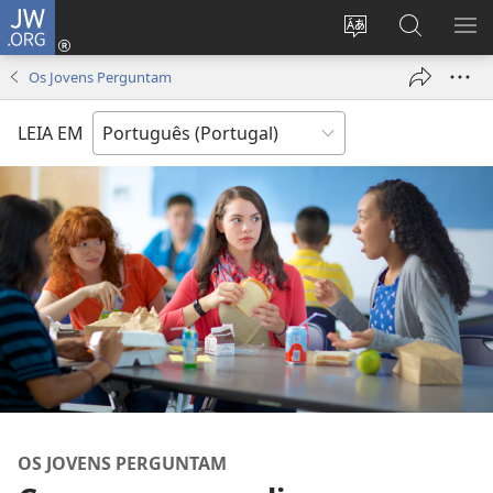
JW.ORG
Entrar
(abre
Alterar
Pesquisar
MO
uma
a
no
ME
Os Jovens Perguntam
nova
língua
Site
janela)
do
JW.ORG
LEIA EM
site
OS JOVENS PERGUNTAM