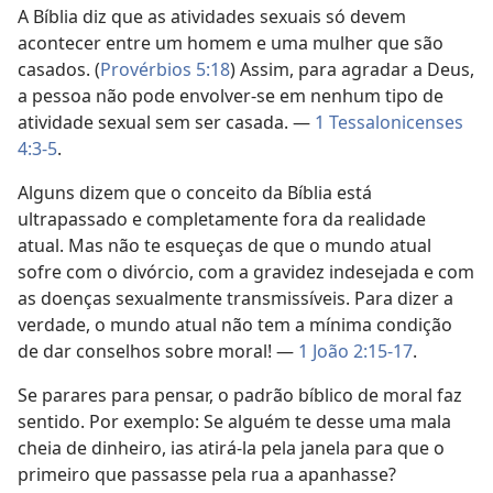
A Bíblia diz que as atividades sexuais só devem
acontecer entre um homem e uma mulher que são
casados. (
Provérbios 5:18
) Assim, para agradar a Deus,
a pessoa não pode envolver-se em nenhum tipo de
atividade sexual sem ser casada. —
1 Tessalonicenses
4:3-5
.
Alguns dizem que o conceito da Bíblia está
ultrapassado e completamente fora da realidade
atual. Mas não te esqueças de que o mundo atual
sofre com o divórcio, com a gravidez indesejada e com
as doenças sexualmente transmissíveis. Para dizer a
verdade, o mundo atual não tem a mínima condição
de dar conselhos sobre moral! —
1 João 2:15-17
.
Se parares para pensar, o padrão bíblico de moral faz
sentido. Por exemplo: Se alguém te desse uma mala
cheia de dinheiro, ias atirá-la pela janela para que o
primeiro que passasse pela rua a apanhasse?