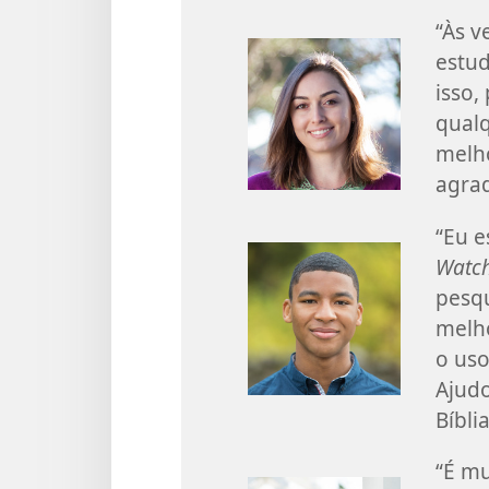
“Às v
estud
isso,
qualq
melh
agrad
“Eu e
Watch
pesqu
melh
o uso
Ajud
Bíbli
“É mu