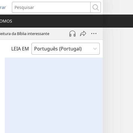
rar
bre
Pesquisar
ma
SOMOS
va
nela)
eitura da Bíblia interessante
LEIA EM