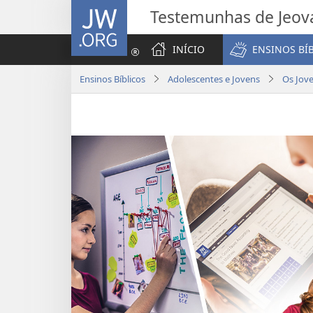
JW.ORG
Testemunhas de Jeov
INÍCIO
ENSINOS BÍ
Ensinos Bíblicos
Adolescentes e Jovens
Os Jov