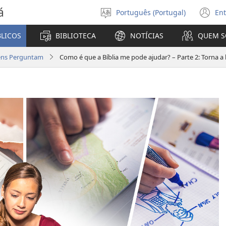
á
Português (Portugal)
Ent
Selecionar
(a
Língua
u
BLICOS
BIBLIOTECA
NOTÍCIAS
QUEM 
no
ja
ens Perguntam
Como é que a Bíblia me pode ajudar? – Parte 2: Torna a l