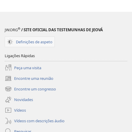
®
JW.ORG
/ SITE OFICIAL DAS TESTEMUNHAS DE JEOVÁ
Definições de aspeto
Ligações Rápidas
Peça uma visita
Encontre uma reunião
(abre
uma
Encontre um congresso
(abre
nova
uma
janela)
Novidades
nova
janela)
Vídeos
Vídeos com descrições áudio
Pesquisar