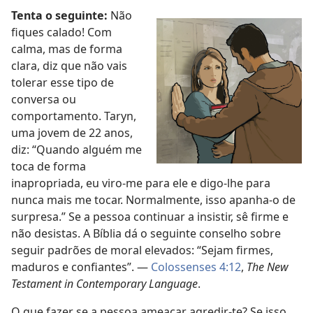
Tenta o seguinte:
Não
fiques calado! Com
calma, mas de forma
clara, diz que não vais
tolerar esse tipo de
conversa ou
comportamento. Taryn,
uma jovem de 22 anos,
diz: “Quando alguém me
toca de forma
inapropriada, eu viro-me para ele e digo-lhe para
nunca mais me tocar. Normalmente, isso apanha-o de
surpresa.” Se a pessoa continuar a insistir, sê firme e
não desistas. A Bíblia dá o seguinte conselho sobre
seguir padrões de moral elevados: “Sejam firmes,
maduros e confiantes”. —
Colossenses 4:12
,
The New
Testament in Contemporary Language
.
O que fazer se a pessoa ameaçar agredir-te? Se isso