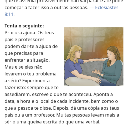
que te assedia provavelmente não vai parar e até pode
começar a fazer isso a outras pessoas. —
Eclesiastes
8:11
.
Tenta o seguinte:
Procura ajuda. Os teus
pais e professores
podem dar-te a ajuda de
que precisas para
enfrentar a situação.
Mas e se eles não
levarem o teu problema
a sério? Experimenta
fazer isto: sempre que te
assediarem, escreve o que te aconteceu. Aponta a
data, a hora e o local de cada incidente, bem como o
que a pessoa te disse. Depois, dá uma cópia aos teus
pais ou a um professor. Muitas pessoas levam mais a
sério uma queixa escrita do que uma verbal.