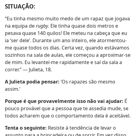
SITUAÇÃO:
“Eu tinha mesmo muito medo de um rapaz que jogava
na equipa de
rugby
. Ele tinha quase dois metros e
pesava quase 140 quilos! Ele meteu na cabeça que eu
ia ‘ser dele’. Durante um ano inteiro, ele atormentou-
me quase todos os dias. Certa vez, quando estávamos
sozinhos na sala de aulas, ele começou a aproximar-se
de mim. Eu levantei-me rapidamente e saí da sala a
correr.” — Julieta, 18.
A Julieta podia pensar:
‘Os rapazes são mesmo
assim.’
Porque é que provavelmente isso não vai ajudar:
É
pouco provável que a pessoa que te assedia mude, se
todos acharem que o comportamento dela é aceitável.
Tenta o seguinte:
Resiste à tendência de levar o
assunto para a brincadeira ou de sorrir. Em vez disso,