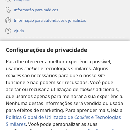
Informação para médicos
Informação para autoridades e jornalistas
Ajuda
Donativos
(abre
Configurações de privacidade
uma
nova
Para lhe oferecer a melhor experiência possível,
Biblioteca
Online
da Torre de Vigia™
(abre
janela)
usamos
cookies
e tecnologias similares. Alguns
uma
®
JW Hub
cookies
são necessários para que o nosso
site
nova
(abre
janela)
funcione e não podem ser recusados. Você pode
uma
®
JW Library
nova
aceitar ou recusar a utilização de
cookies
adicionais,
janela)
que usamos apenas para melhorar a sua experiência.
Watchtower Library
Nenhuma destas informações será vendida ou usada
para efeitos de marketing. Para aprender mais, leia a
Política Global de Utilização de
Cookies
e Tecnologias
Similares
. Você pode personalizar as suas