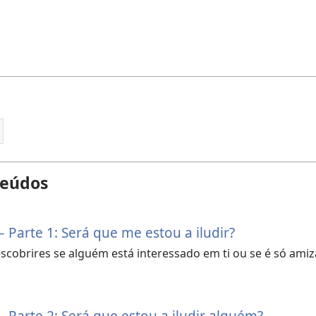
teúdos
 Parte 1: Será que me estou a iludir?
scobrires se alguém está interessado em ti ou se é só amiz
 Parte 2: Será que estou a iludir alguém?