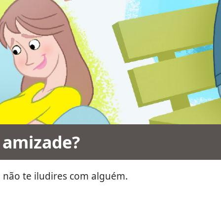
u amizade?
a não te iludires com alguém.