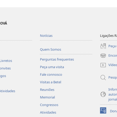
EOVÁ
Notícias
Ligações R
Peça 
Quem Somos
Enco
(abre
Perguntas frequentes
Livretos
uma
Víde
Peça uma visita
nova
onvites
janela)
Fale connosco
igos
Pesqu
Visitas a Betel
Infor
Reuniões
Atividades
autor
Memorial
jorna
Congressos
Don
Atividades
(abre