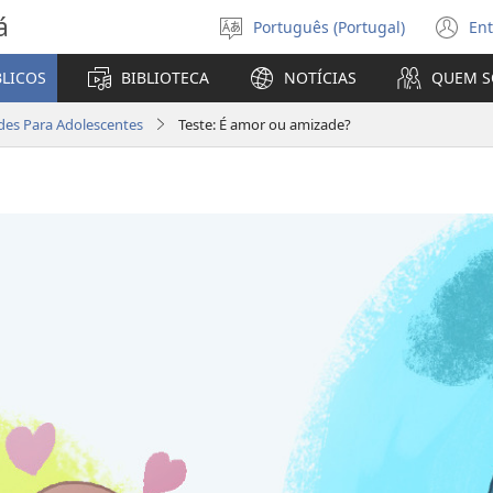
á
Português (Portugal)
Ent
Selecionar
(a
Língua
u
BLICOS
BIBLIOTECA
NOTÍCIAS
QUEM 
no
ja
des Para Adolescentes
Teste: É amor ou amizade?