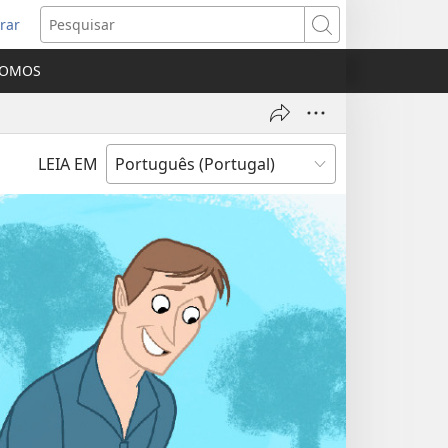
rar
bre
Pesquisar
ma
SOMOS
va
nela)
LEIA EM