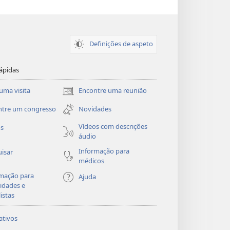
Definições de aspeto
ápidas
uma visita
Encontre uma reunião
(abre
uma
ntre um congresso
Novidades
nova
janela)
Vídeos com descrições
os
áudio
Informação para
isar
médicos
mação para
Ajuda
idades e
listas
ativos