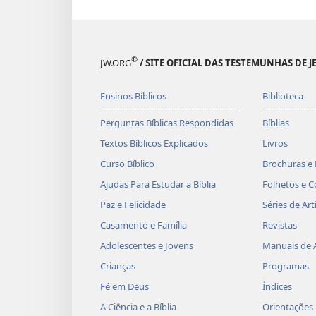
®
JW.ORG
/ SITE OFICIAL DAS TESTEMUNHAS DE J
Ensinos Bíblicos
Biblioteca
Perguntas Bíblicas Respondidas
Bíblias
Textos Bíblicos Explicados
Livros
Curso Bíblico
Brochuras e 
Ajudas Para Estudar a Bíblia
Folhetos e C
Paz e Felicidade
Séries de Art
Casamento e Família
Revistas
Adolescentes e Jovens
Manuais de 
Crianças
Programas
Fé em Deus
Índices
A Ciência e a Bíblia
Orientações