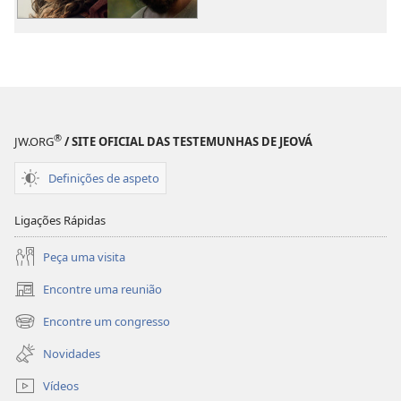
Exemplos
de
Fé
®
JW.ORG
/ SITE OFICIAL DAS TESTEMUNHAS DE JEOVÁ
Definições de aspeto
Ligações Rápidas
Peça uma visita
Encontre uma reunião
(abre
uma
Encontre um congresso
(abre
nova
uma
janela)
Novidades
nova
janela)
Vídeos