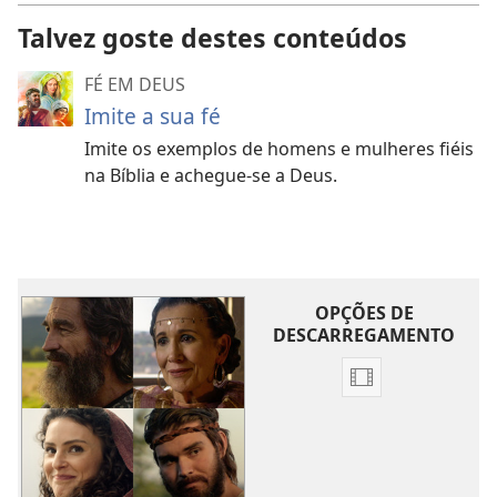
Talvez goste destes conteúdos
FÉ EM DEUS
Imite a sua fé
Imite os exemplos de homens e mulheres fiéis
na Bíblia e achegue-se a Deus.
OPÇÕES DE
DESCARREGAMENTO
Opções
de
download
de
vídeo