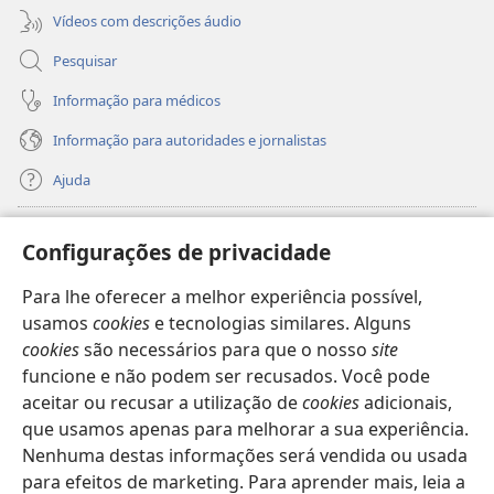
Vídeos com descrições áudio
Pesquisar
Informação para médicos
Informação para autoridades e jornalistas
Ajuda
Donativos
(abre
Configurações de privacidade
uma
nova
Para lhe oferecer a melhor experiência possível,
Biblioteca
Online
da Torre de Vigia™
(abre
janela)
usamos
cookies
e tecnologias similares. Alguns
uma
®
JW Hub
cookies
são necessários para que o nosso
site
nova
(abre
janela)
funcione e não podem ser recusados. Você pode
uma
®
JW Library
nova
aceitar ou recusar a utilização de
cookies
adicionais,
janela)
que usamos apenas para melhorar a sua experiência.
Watchtower Library
Nenhuma destas informações será vendida ou usada
para efeitos de marketing. Para aprender mais, leia a