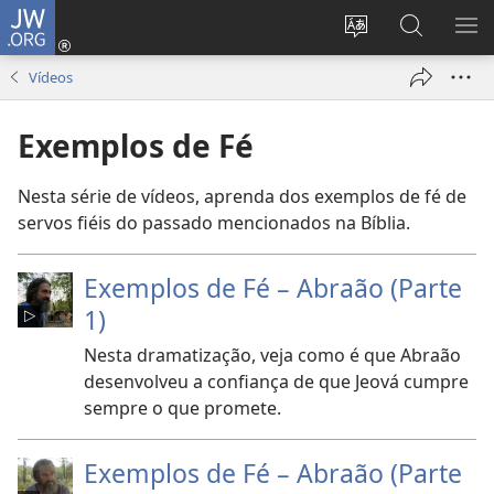
JW.ORG
Entrar
(abre
Alterar
Pesquisar
MO
uma
a
no
ME
Vídeos
nova
língua
Site
janela)
do
JW.ORG
Exemplos de Fé
site
Nesta série de vídeos, aprenda dos exemplos de fé de
servos fiéis do passado mencionados na Bíblia.
Exemplos de Fé – Abraão (Parte
1)
Nesta dramatização, veja como é que Abraão
desenvolveu a confiança de que Jeová cumpre
sempre o que promete.
Exemplos de Fé – Abraão (Parte