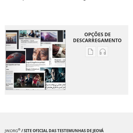
OPÇÕES DE
DESCARREGAMENTO
Opções
Opções
de
de
download
download
de
de
publicações
áudio
Mais
Mais
Assuntos
Assuntos
®
JW.ORG
/ SITE OFICIAL DAS TESTEMUNHAS DE JEOVÁ