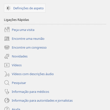
Definições de aspeto
Ligações Rápidas
Peça uma visita
Encontre uma reunião
(abre
uma
Encontre um congresso
(abre
nova
uma
janela)
Novidades
nova
janela)
Vídeos
Vídeos com descrições áudio
Pesquisar
Informação para médicos
Informação para autoridades e jornalistas
Ajuda