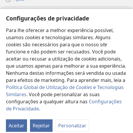
Donativos
(abre
Configurações de privacidade
uma
nova
Para lhe oferecer a melhor experiência possível,
Biblioteca
Online
da Torre de Vigia™
(abre
janela)
usamos
cookies
e tecnologias similares. Alguns
uma
®
JW Hub
cookies
são necessários para que o nosso
site
nova
(abre
janela)
funcione e não podem ser recusados. Você pode
uma
®
JW Library
nova
aceitar ou recusar a utilização de
cookies
adicionais,
janela)
que usamos apenas para melhorar a sua experiência.
Watchtower Library
Nenhuma destas informações será vendida ou usada
para efeitos de marketing. Para aprender mais, leia a
Política Global de Utilização de
Cookies
e Tecnologias
Similares
. Você pode personalizar as suas
configurações a qualquer altura nas
Configurações
Copyright
© 2026 Watch Tower Bible and Tract Society of Pennsylvania.
TERMOS DE UTILIZAÇÃO
|
POLÍTICA DE PRIVACIDADE
|
de Privacidade
.
CONFIGURAÇÕES DE PRIVACIDADE
Aceitar
Rejeitar
Personalizar