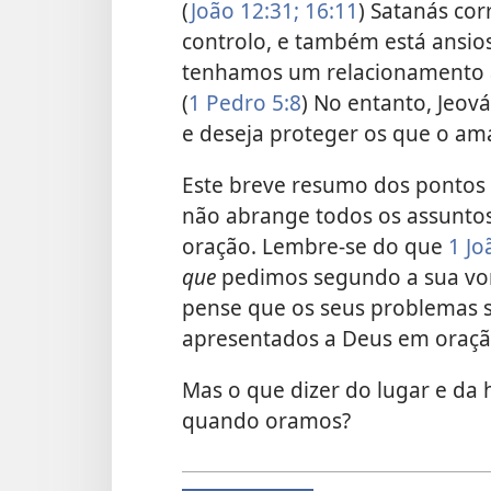
(
João 12:31;
16:11
) Satanás co
controlo, e também está ansio
tenhamos um relacionamento a
(
1 Pedro 5:8
) No entanto, Jeov
e deseja proteger os que o a
Este breve resumo dos pontos 
não abrange todos os assunto
oração. Lembre-se do que
1 Jo
que
pedimos segundo a sua von
pense que os seus problemas
apresentados a Deus em oraç
Mas o que dizer do lugar e da 
quando oramos?