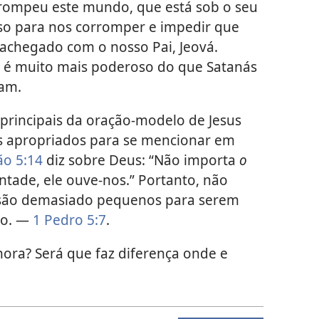
rrompeu este mundo, que está sob o seu
so para nos corromper e impedir que
chegado com o nosso Pai, Jeová.
á é muito mais poderoso do que Satanás
mam.
principais da oração-modelo de Jesus
s apropriados para se mencionar em
ão 5:14
diz sobre Deus: “Não importa
o
tade, ele ouve-nos.” Portanto, não
 são demasiado pequenos para serem
ão. —
1 Pedro 5:7
.
hora? Será que faz diferença onde e