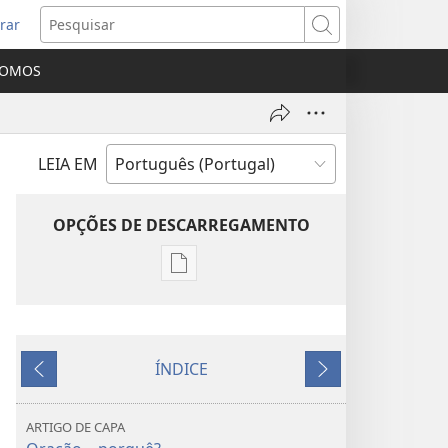
rar
bre
Pesquisar
ma
SOMOS
va
nela)
LEIA EM
OPÇÕES DE DESCARREGAMENTO
Opções
de
download
de
ÍNDICE
publicações
Anterior
Seguinte
A
SENTINELA
ARTIGO DE CAPA
Outubro de 2010