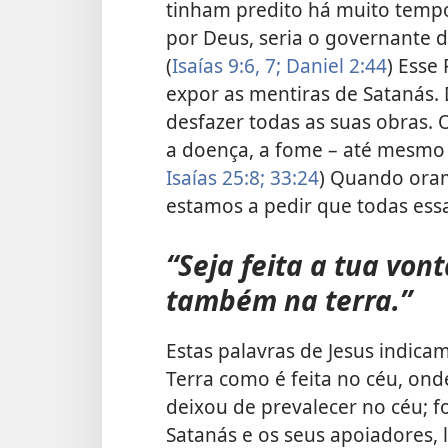
tinham predito há muito tempo
por Deus, seria o governante
(
Isaías 9:6, 7;
Daniel 2:44
) Esse
expor as mentiras de Satanás. 
desfazer todas as suas obras.
a doença, a fome – até mesmo 
Isaías 25:8;
33:24
) Quando oram
estamos a pedir que todas es
“Seja feita a tua von
também na terra.”
Estas palavras de Jesus indica
Terra como é feita no céu, on
deixou de prevalecer no céu; f
Satanás e os seus apoiadores, 