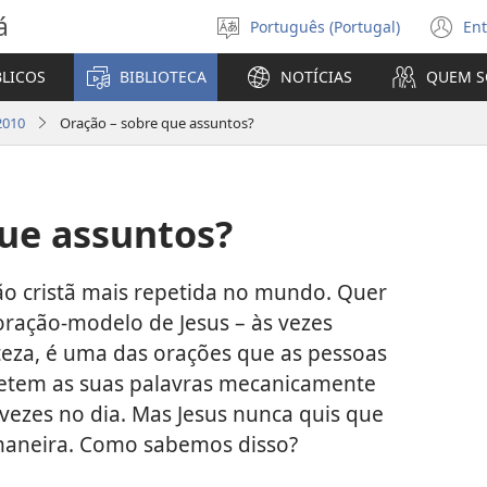
á
Português (Portugal)
Ent
Selecionar
(a
Língua
u
BLICOS
BIBLIOTECA
NOTÍCIAS
QUEM 
no
ja
2010
Oração – sobre que assuntos?
que assuntos?
o cristã mais repetida no mundo. Quer
 oração-modelo de Jesus – às vezes
eza, é uma das orações que as pessoas
etem as suas palavras mecanicamente
s vezes no dia. Mas Jesus nunca quis que
 maneira. Como sabemos disso?