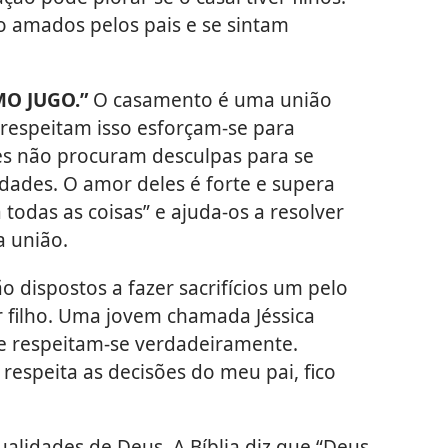
o amados pelos pais e se sintam
MO JUGO.”
O casamento é uma união
 respeitam isso esforçam-se para
les não procuram desculpas para se
dades. O amor deles é forte e supera
todas as coisas” e ajuda-os a resolver
 união.
o dispostos a fazer sacrifícios um pelo
r filho. Uma jovem chamada Jéssica
e respeitam-se verdadeiramente.
espeita as decisões do meu pai, fico
alidades de Deus. A Bíblia diz que “Deus