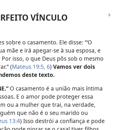
ERFEITO VÍNCULO
s sobre o casamento. Ele disse: “‘O
a mãe e irá apegar-se à sua esposa, e
..] Por isso, o que Deus pôs sob o mesmo
r.” (
Mateus 19:5, 6
)
Vamos ver dois
ndemos deste texto.
E.”
O casamento é a união mais íntima
essoas. E o amor pode proteger essa
m ou a mulher que trai, na verdade,
alguém que não é o seu marido ou
us 13:4
) Isso destrói a confiança e pode
ão pode piorar se o casal tiver filhos.