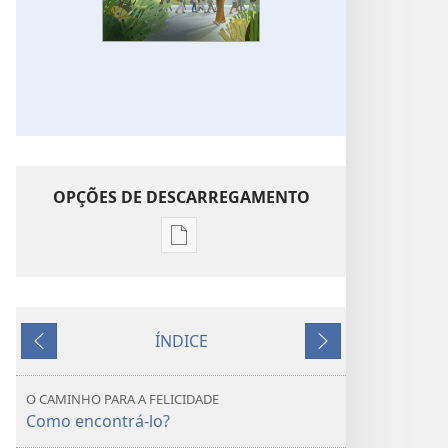
OPÇÕES DE DESCARREGAMENTO
Opções
de
download
de
ÍNDICE
publicações
Anterior
Seguinte
DESPERTAI!
O
O CAMINHO PARA A FELICIDADE
caminho
Como encontrá-lo?
para