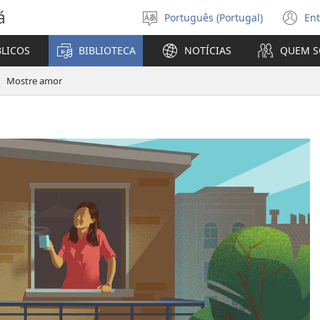
á
Português (Portugal)
Ent
Selecionar
(a
Língua
u
BLICOS
BIBLIOTECA
NOTÍCIAS
QUEM 
no
ja
Mostre amor