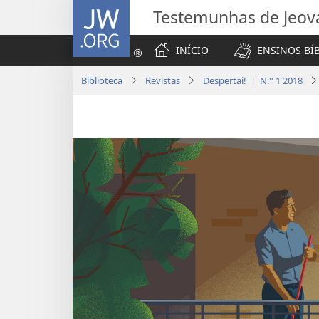
JW.ORG
Testemunhas de Jeov
INÍCIO
ENSINOS BÍ
Biblioteca
Revistas
Despertai! | N.° 1 2018