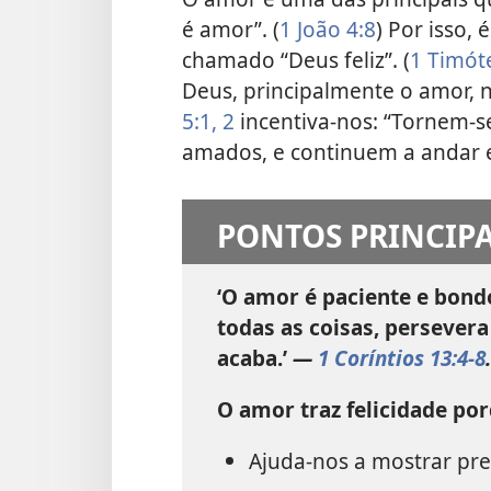
é amor”. (
1 João 4:8
) Por isso, 
chamado “Deus feliz”. (
1 Timót
Deus, principalmente o amor, 
5:1, 2
incentiva-nos: “Tornem-s
amados, e continuem a andar 
PONTOS PRINCIPA
‘O amor é paciente e bondo
todas as coisas, persever
acaba.’
—
1 Coríntios 13:4-8
.
O amor traz felicidade por
Ajuda-nos a mostrar pr