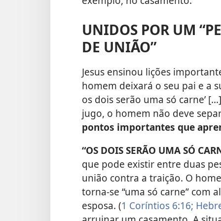
exemplo, no casamento.
UNIDOS POR UM “P
DE UNIÃO”
Jesus ensinou lições importante
homem deixará o seu pai e a su
os dois serão uma só carne’ [.
jugo, o homem não deve separa
pontos importantes que apre
“OS DOIS SERÃO UMA SÓ CARN
que pode existir entre duas p
união contra a traição. O home
torna-se “uma só carne” com 
esposa. (
1 Coríntios 6:16;
Hebre
arruinar um casamento. A situaç