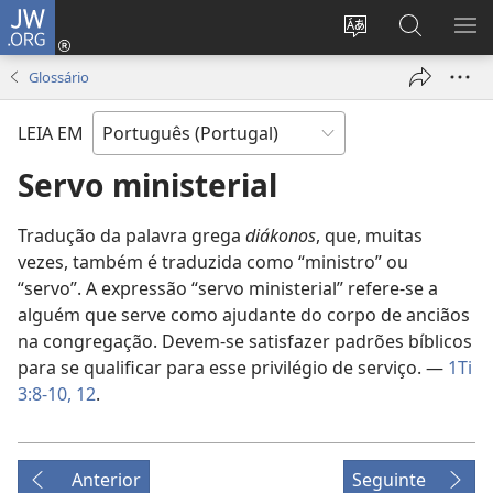
JW.ORG
Entrar
(abre
Alterar
Pesquisar
MO
uma
a
no
ME
Glossário
nova
língua
Site
janela)
do
JW.ORG
LEIA EM
site
Servo ministerial
Tradução da palavra grega
diákonos
, que, muitas
vezes, também é traduzida como “ministro” ou
“servo”. A expressão “servo ministerial” refere-se a
alguém que serve como ajudante do corpo de anciãos
na congregação. Devem-se satisfazer padrões bíblicos
para se qualificar para esse privilégio de serviço. —
1Ti
3:8-10,
12
.
Anterior
Seguinte