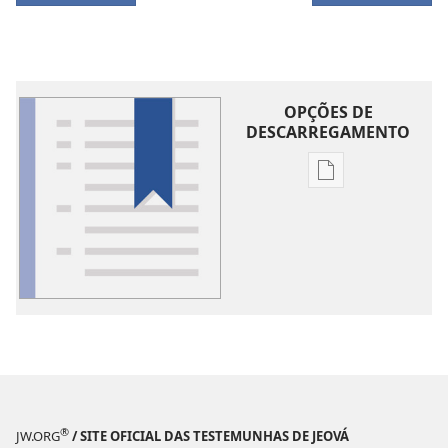
OPÇÕES DE
DESCARREGAMENTO
Opções
de
download
de
publicações
Glossário
®
JW.ORG
/ SITE OFICIAL DAS TESTEMUNHAS DE JEOVÁ