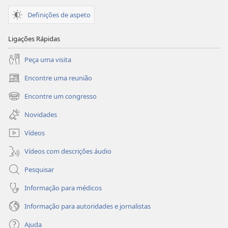
Definições de aspeto
Ligações Rápidas
Peça uma visita
Encontre uma reunião
(abre
uma
Encontre um congresso
(abre
nova
uma
janela)
Novidades
nova
janela)
Vídeos
Vídeos com descrições áudio
Pesquisar
Informação para médicos
Informação para autoridades e jornalistas
Ajuda