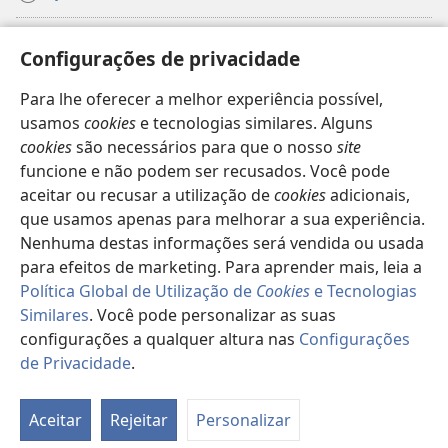
Donativos
(abre
Configurações de privacidade
uma
nova
Para lhe oferecer a melhor experiência possível,
Biblioteca
Online
da Torre de Vigia™
(abre
janela)
usamos
cookies
e tecnologias similares. Alguns
uma
®
JW Hub
cookies
são necessários para que o nosso
site
nova
(abre
janela)
funcione e não podem ser recusados. Você pode
uma
®
JW Library
nova
aceitar ou recusar a utilização de
cookies
adicionais,
janela)
que usamos apenas para melhorar a sua experiência.
Watchtower Library
Nenhuma destas informações será vendida ou usada
para efeitos de marketing. Para aprender mais, leia a
Política Global de Utilização de
Cookies
e Tecnologias
Similares
. Você pode personalizar as suas
Copyright
© 2026 Watch Tower Bible and Tract Society of Pennsylvania.
configurações a qualquer altura nas
Configurações
TERMOS DE UTILIZAÇÃO
|
POLÍTICA DE PRIVACIDADE
|
de Privacidade
.
Mo
CONFIGURAÇÕES DE PRIVACIDADE
ta
Aceitar
Rejeitar
Personalizar
d
co