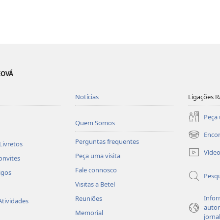
EOVÁ
Notícias
Ligações R
Peça 
Quem Somos
Enco
(abre
Perguntas frequentes
Livretos
uma
Víde
Peça uma visita
nova
onvites
janela)
Fale connosco
igos
Pesqu
Visitas a Betel
Infor
Reuniões
Atividades
autor
Memorial
jorna