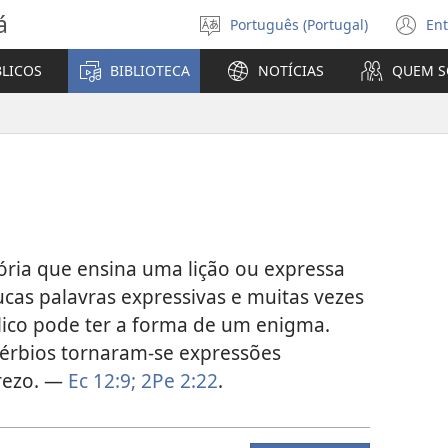
á
Português (Portugal)
Ent
Selecionar
(a
Língua
u
BLICOS
BIBLIOTECA
NOTÍCIAS
QUEM 
no
ja
ória que ensina uma lição ou expressa
as palavras expressivas e muitas vezes
lico pode ter a forma de um enigma.
vérbios tornaram-se expressões
rezo. —
Ec 12:9;
2Pe 2:22
.