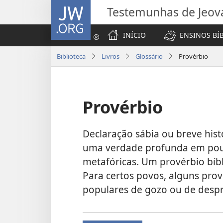
JW.ORG
Testemunhas de Jeov
INÍCIO
ENSINOS BÍ
Biblioteca
Livros
Glossário
Provérbio
Provérbio
Declaração sábia ou breve hist
uma verdade profunda em pouc
metafóricas. Um provérbio bíb
Para certos povos, alguns pro
populares de gozo ou de desp