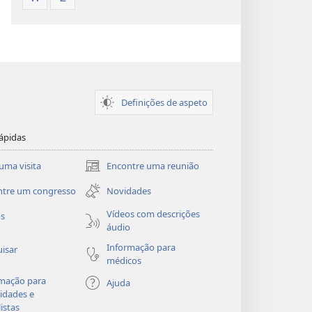
Definições de aspeto
ápidas
uma visita
Encontre uma reunião
(abre
uma
ntre um congresso
Novidades
nova
janela)
Vídeos com descrições
os
áudio
Informação para
isar
médicos
mação para
Ajuda
idades e
listas