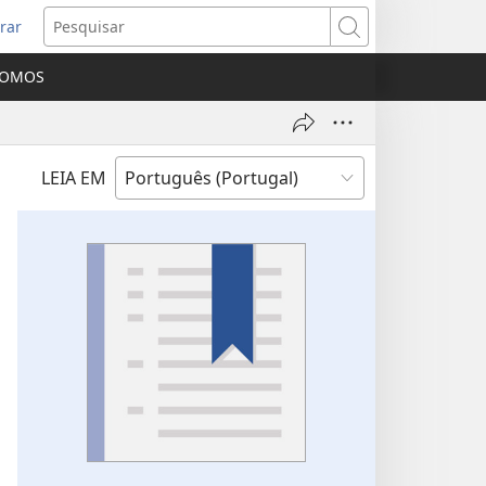
rar
bre
Pesquisar
ma
SOMOS
va
nela)
LEIA EM