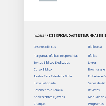
®
JW.ORG
/ SITE OFICIAL DAS TESTEMUNHAS DE J
Ensinos Bíblicos
Biblioteca
Perguntas Bíblicas Respondidas
Bíblias
Textos Bíblicos Explicados
Livros
Curso Bíblico
Brochuras e 
Ajudas Para Estudar a Bíblia
Folhetos e C
Paz e Felicidade
Séries de Art
Casamento e Família
Revistas
Adolescentes e Jovens
Manuais de 
Crianças
Programas