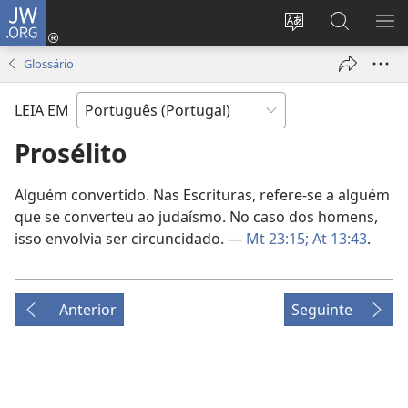
JW.ORG
Entrar
(abre
Alterar
Pesquisar
MO
uma
a
no
ME
Glossário
nova
língua
Site
janela)
do
JW.ORG
LEIA EM
site
Prosélito
Alguém convertido. Nas Escrituras, refere-se a alguém
que se converteu ao judaísmo. No caso dos homens,
isso envolvia ser circuncidado. —
Mt 23:15;
At 13:43
.
Anterior
Seguinte