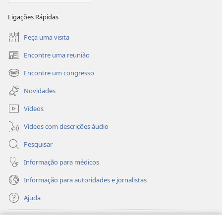
Ligações Rápidas
Peça uma visita
Encontre uma reunião
(abre
uma
Encontre um congresso
(abre
nova
uma
janela)
Novidades
nova
janela)
Vídeos
Vídeos com descrições áudio
Pesquisar
Informação para médicos
Informação para autoridades e jornalistas
Ajuda