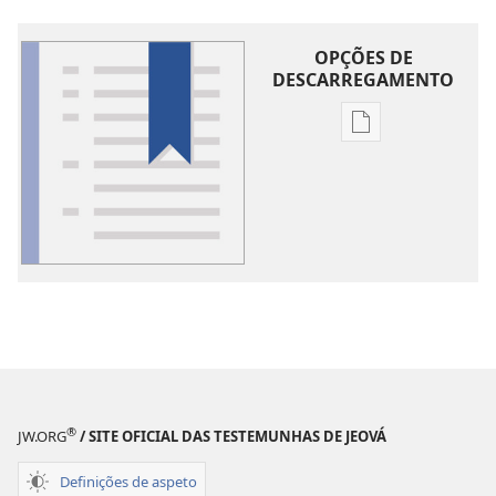
OPÇÕES DE
DESCARREGAMENTO
Opções
de
download
de
publicações
Glossário
®
JW.ORG
/ SITE OFICIAL DAS TESTEMUNHAS DE JEOVÁ
Definições de aspeto