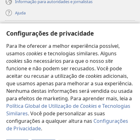
Informação para autoridades e jornalistas
Ajuda
Donativos
(abre
Configurações de privacidade
uma
nova
Para lhe oferecer a melhor experiência possível,
Biblioteca
Online
da Torre de Vigia™
(abre
janela)
usamos
cookies
e tecnologias similares. Alguns
uma
®
JW Hub
cookies
são necessários para que o nosso
site
nova
(abre
janela)
funcione e não podem ser recusados. Você pode
uma
®
JW Library
nova
aceitar ou recusar a utilização de
cookies
adicionais,
janela)
que usamos apenas para melhorar a sua experiência.
Watchtower Library
Nenhuma destas informações será vendida ou usada
para efeitos de marketing. Para aprender mais, leia a
Política Global de Utilização de
Cookies
e Tecnologias
Similares
. Você pode personalizar as suas
Copyright
© 2026 Watch Tower Bible and Tract Society of Pennsylvania.
configurações a qualquer altura nas
Configurações
TERMOS DE UTILIZAÇÃO
|
POLÍTICA DE PRIVACIDADE
|
de Privacidade
.
Mo
CONFIGURAÇÕES DE PRIVACIDADE
ta