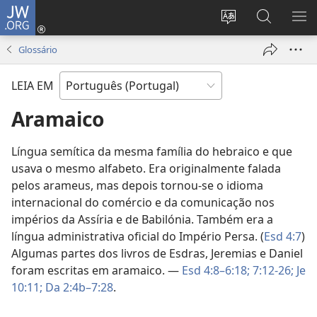
JW.ORG
Entrar
(abre
Alterar
Pesquisar
MO
uma
a
no
ME
Glossário
nova
língua
Site
janela)
do
JW.ORG
LEIA EM
site
Aramaico
Língua semítica da mesma família do hebraico e que
usava o mesmo alfabeto. Era originalmente falada
pelos arameus, mas depois tornou-se o idioma
internacional do comércio e da comunicação nos
impérios da Assíria e de Babilónia. Também era a
língua administrativa oficial do Império Persa. (
Esd 4:7
)
Algumas partes dos livros de Esdras, Jeremias e Daniel
foram escritas em aramaico. —
Esd 4:8–6:18;
7:12-26;
Je
10:11;
Da 2:4b–7:28
.