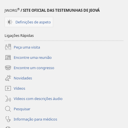
®
JW.ORG
/ SITE OFICIAL DAS TESTEMUNHAS DE JEOVÁ
Definições de aspeto
Ligações Rápidas
Peça uma visita
Encontre uma reunião
(abre
uma
Encontre um congresso
(abre
nova
uma
janela)
Novidades
nova
janela)
Vídeos
Vídeos com descrições áudio
Pesquisar
Informação para médicos