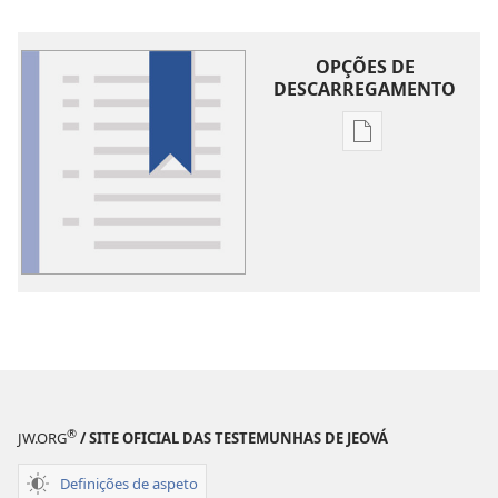
OPÇÕES DE
DESCARREGAMENTO
Opções
de
download
de
publicações
Glossário
®
JW.ORG
/ SITE OFICIAL DAS TESTEMUNHAS DE JEOVÁ
Definições de aspeto