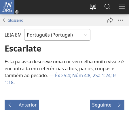
JW.ORG
Entrar
(abre
Alterar
Pesquisar
MO
uma
a
no
ME
Glossário
nova
língua
Site
janela)
do
JW.ORG
LEIA EM
site
Escarlate
Esta palavra descreve uma cor vermelha muito viva e é
encontrada em referências a fios, panos, roupas e
também ao pecado. —
Êx 25:4;
Núm 4:8;
2Sa 1:24;
Is
1:18
.
Anterior
Seguinte