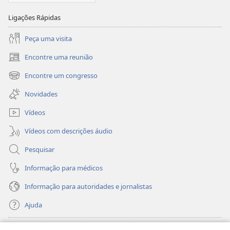
Ligações Rápidas
Peça uma visita
Encontre uma reunião
(abre
uma
Encontre um congresso
(abre
nova
uma
janela)
Novidades
nova
janela)
Vídeos
Vídeos com descrições áudio
Pesquisar
Informação para médicos
Informação para autoridades e jornalistas
Ajuda