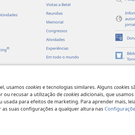
Visitas a Betel
Infor
Reuniões
Atividades
autor
Memorial
jorna
Congressos
Don
Atividades
(abre
uma
Experiências
®
ting
nova
Bibl
Em todo o mundo
janela)
(abre
Torr
uma
JW L
nova
es em Áudio
janela)
matizadas da Bíblia
vel, usamos
cookies
e tecnologias similares. Alguns
cookies
sã
 ou recusar a utilização de
cookies
adicionais, que usamos 
usada para efeitos de marketing. Para aprender mais, lei
r as suas configurações a qualquer altura nas
Configuraçõe
 Society of Pennsylvania.
TERMOS DE UTILIZAÇÃO
|
POLÍTICA DE PRIVA