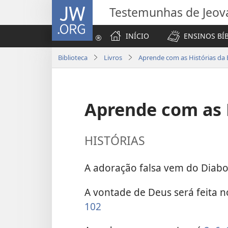
JW.ORG
Testemunhas de Jeov
INÍCIO
ENSINOS BÍ
Biblioteca
Livros
Aprende com as Histórias da B
Aprende com as H
HISTÓRIAS
A adoração falsa vem do Diab
A vontade de Deus será feita n
102