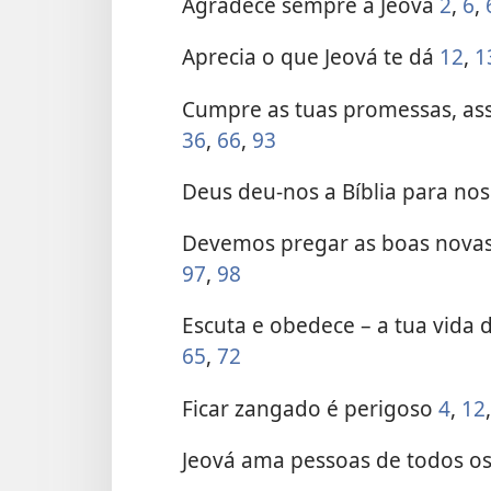
Agradece sempre a Jeová
2
,
6
,
Aprecia o que Jeová te dá
12
,
1
Cumpre as tuas promessas, as
36
,
66
,
93
Deus deu-nos a Bíblia para no
Devemos pregar as boas nova
97
,
98
Escuta e obedece – a tua vida
65
,
72
Ficar zangado é perigoso
4
,
12
Jeová ama pessoas de todos o