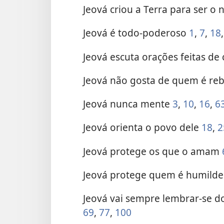
Jeová criou a Terra para ser o 
Jeová é todo-poderoso
1
,
7
,
18
Jeová escuta orações feitas de
Jeová não gosta de quem é re
Jeová nunca mente
3
,
10
,
16
,
6
Jeová orienta o povo dele
18
,
2
Jeová protege os que o amam
Jeová protege quem é humild
Jeová vai sempre lembrar-se d
69
,
77
,
100