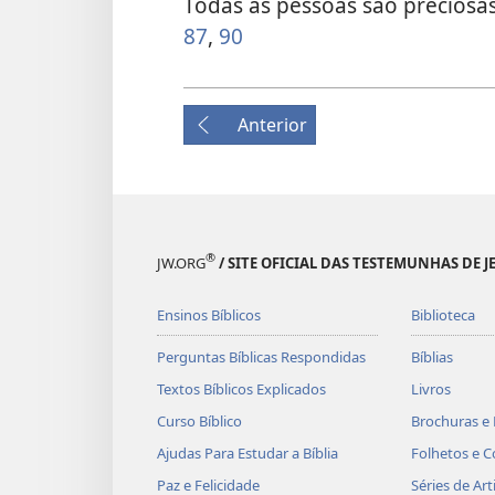
Todas as pessoas são preciosa
87
,
90
Anterior
®
JW.ORG
/ SITE OFICIAL DAS TESTEMUNHAS DE J
Ensinos Bíblicos
Biblioteca
Perguntas Bíblicas Respondidas
Bíblias
Textos Bíblicos Explicados
Livros
Curso Bíblico
Brochuras e 
Ajudas Para Estudar a Bíblia
Folhetos e C
Paz e Felicidade
Séries de Art