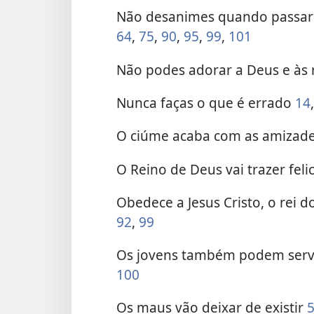
Não desanimes quando passares
64
,
75
,
90
,
95
,
99
,
101
Não podes adorar a Deus e às
Nunca faças o que é errado
14
O ciúme acaba com as amizad
O Reino de Deus vai trazer fel
Obedece a Jesus Cristo, o rei 
92
,
99
Os jovens também podem servi
100
Os maus vão deixar de existir