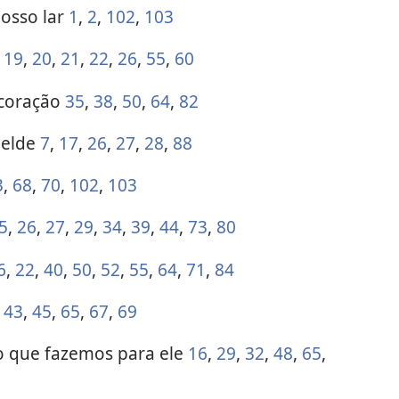
nosso lar
1
,
2
,
102
,
103
,
19
,
20
,
21
,
22
,
26
,
55
,
60
 coração
35
,
38
,
50
,
64
,
82
belde
7
,
17
,
26
,
27
,
28
,
88
3
,
68
,
70
,
102
,
103
5
,
26
,
27
,
29
,
34
,
39
,
44
,
73
,
80
6
,
22
,
40
,
50
,
52
,
55
,
64
,
71
,
84
e
43
,
45
,
65
,
67
,
69
o que fazemos para ele
16
,
29
,
32
,
48
,
65
,