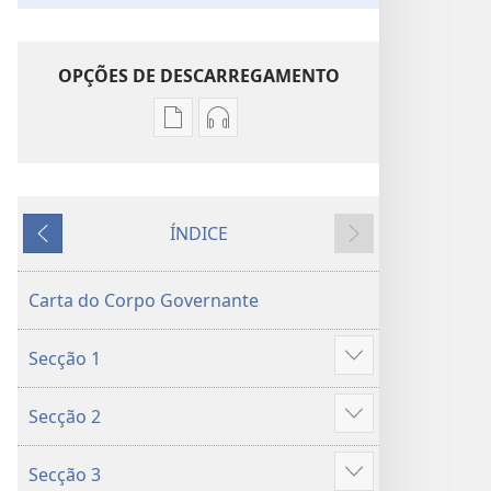
OPÇÕES DE DESCARREGAMENTO
Opções
Opções
de
de
download
download
de
de
ÍNDICE
publicações
áudio
Anterior
Seguinte
Aprende
Aprende
com
com
Carta do Corpo Governante
as
as
Histórias
Histórias
Secção 1
da
da
Mostrar
Bíblia
Bíblia
mais
Secção 2
Mostrar
mais
Secção 3
Mostrar