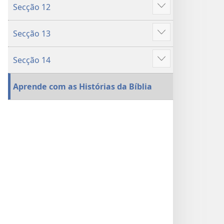
Secção 12
Mostrar
mais
Secção 13
Mostrar
mais
Secção 14
Mostrar
mais
Aprende com as Histórias da Bíblia