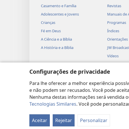
Casamento e Família
Revistas
Adolescentes e Jovens
Manuais de 
Crianças
Programas
Fé em Deus
Índices
A Ciência e a Bíblia
Orientações
A História e a Bíblia
JW Broadcas
Vídeos
Música
Configurações de privacidade
Dramatizaçõ
Leituras Dra
Para lhe oferecer a melhor experiência possí
e não podem ser recusados. Você pode aceitar
Nenhuma destas informações será vendida ou 
Tecnologias Similares
. Você pode personaliza
Copyright
© 2026 Watch Tower Bible and Tract
Aceitar
Rejeitar
Personalizar