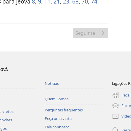
s para Jeová
8
,
9
,
11
,
21
,
23
,
68
,
70
,
74
,
Seguinte
EOVÁ
Notícias
Ligações R
Peça 
Quem Somos
Enco
(abre
Perguntas frequentes
Livretos
uma
Víde
Peça uma visita
nova
onvites
janela)
Fale connosco
igos
Pesqu