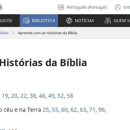
á
Português (Portugal)
Ent
Selecionar
(a
Língua
u
BLICOS
BIBLIOTECA
NOTÍCIAS
QUEM 
no
ja
íblia
Aprende com as Histórias da Bíblia
istórias da Bíblia
o
19
,
20
,
22
,
38
,
46
,
49
,
52
,
58
o céu e na Terra
25
,
55
,
60
,
62
,
63
,
71
,
96
,