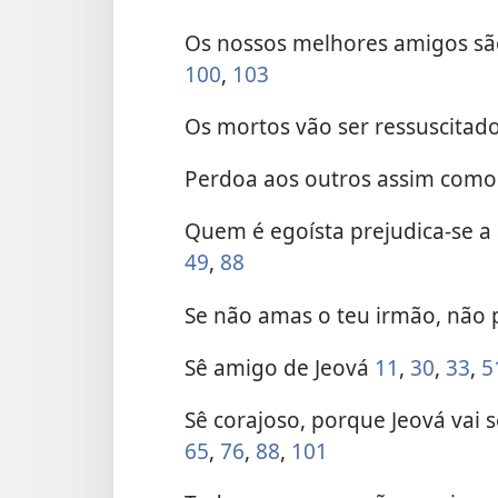
Os nossos melhores amigos sã
100
,
103
Os mortos vão ser ressuscitad
Perdoa aos outros assim como
Quem é egoísta prejudica-se a
49
,
88
Se não amas o teu irmão, não
Sê amigo de Jeová
11
,
30
,
33
,
5
Sê corajoso, porque Jeová vai
65
,
76
,
88
,
101