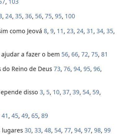
67
,
103
3
,
24
,
35
,
36
,
56
,
75
,
95
,
100
sim como Jeová
8
,
9
,
11
,
23
,
24
,
31
,
34
,
35
,
s ajudar a fazer o bem
56
,
66
,
72
,
75
,
81
s do Reino de Deus
73
,
76
,
94
,
95
,
96
,
 depende disso
3
,
5
,
10
,
37
,
39
,
54
,
59
,
,
41
,
45
,
49
,
65
,
89
s lugares
30
,
33
,
48
,
54
,
77
,
94
,
97
,
98
,
99