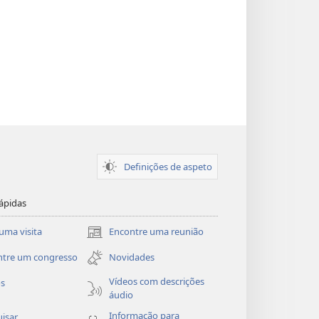
Definições de aspeto
ápidas
uma visita
Encontre uma reunião
(abre
uma
ntre um congresso
Novidades
nova
janela)
Vídeos com descrições
os
áudio
Informação para
isar