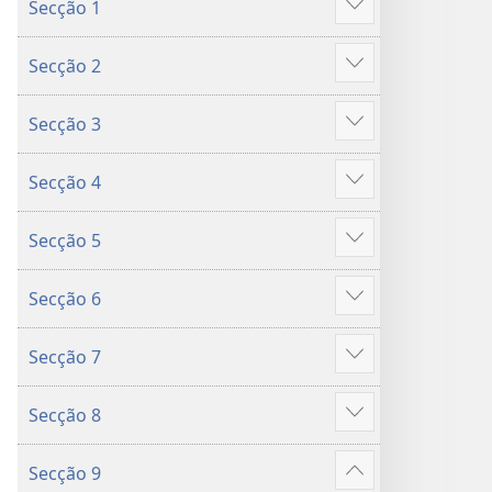
Secção 1
da
da
Mostrar
Bíblia
Bíblia
mais
Secção 2
Mostrar
mais
Secção 3
Mostrar
mais
Secção 4
Mostrar
mais
Secção 5
Mostrar
mais
Secção 6
Mostrar
mais
Secção 7
Mostrar
mais
Secção 8
Mostrar
mais
Secção 9
Mostrar