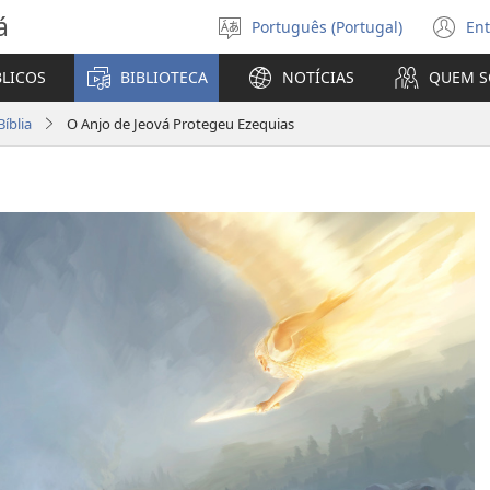
á
Português (Portugal)
Ent
Selecionar
(a
Língua
u
BLICOS
BIBLIOTECA
NOTÍCIAS
QUEM 
no
ja
íblia
O Anjo de Jeová Protegeu Ezequias