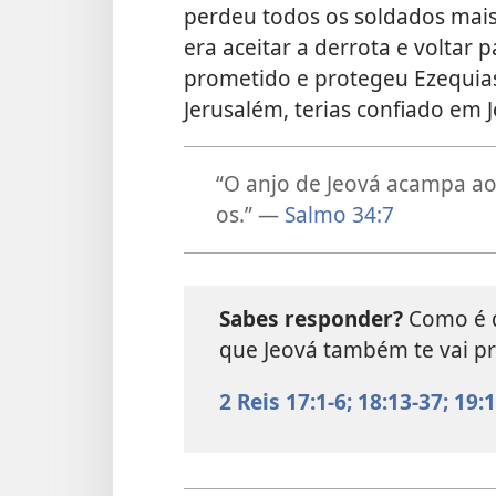
perdeu todos os soldados mais 
era aceitar a derrota e voltar p
prometido e protegeu Ezequias 
Jerusalém, terias confiado em 
“O anjo de Jeová acampa ao
os.” —
Salmo 34:7
Sabes responder?
Como é q
que Jeová também te vai p
2 Reis 17:1-6;
18:13-37;
19:1