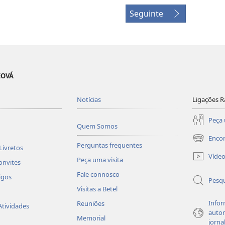
Seguinte
EOVÁ
Notícias
Ligações R
Peça 
Quem Somos
Enco
(abre
Perguntas frequentes
Livretos
uma
Víde
Peça uma visita
nova
onvites
janela)
Fale connosco
igos
Pesqu
Visitas a Betel
Infor
Reuniões
Atividades
autor
Memorial
jorna