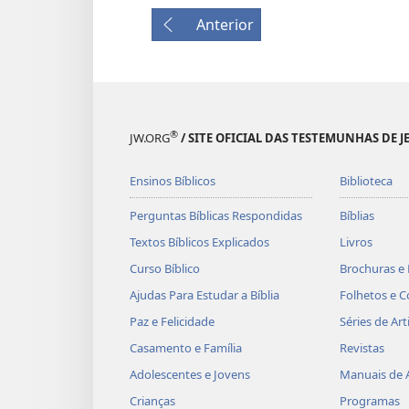
Anterior
®
JW.ORG
/ SITE OFICIAL DAS TESTEMUNHAS DE J
Ensinos Bíblicos
Biblioteca
Perguntas Bíblicas Respondidas
Bíblias
Textos Bíblicos Explicados
Livros
Curso Bíblico
Brochuras e 
Ajudas Para Estudar a Bíblia
Folhetos e C
Paz e Felicidade
Séries de Art
Casamento e Família
Revistas
Adolescentes e Jovens
Manuais de 
Crianças
Programas