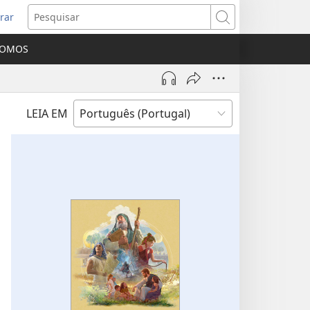
rar
bre
Pesquisar
ma
SOMOS
va
nela)
LEIA EM