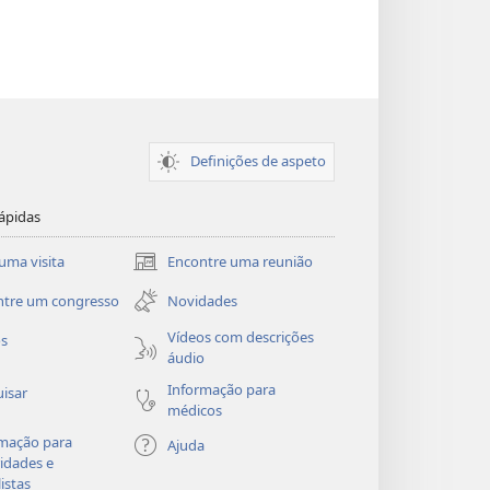
Definições de aspeto
ápidas
uma visita
Encontre uma reunião
(abre
uma
ntre um congresso
Novidades
nova
janela)
Vídeos com descrições
os
áudio
Informação para
isar
médicos
mação para
Ajuda
idades e
listas