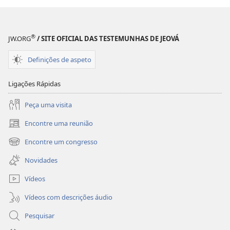
Histórias
Histórias
da
da
Bíblia
Bíblia
®
JW.ORG
/ SITE OFICIAL DAS TESTEMUNHAS DE JEOVÁ
Definições de aspeto
Ligações Rápidas
Peça uma visita
Encontre uma reunião
(abre
uma
Encontre um congresso
(abre
nova
uma
janela)
Novidades
nova
janela)
Vídeos
Vídeos com descrições áudio
Pesquisar