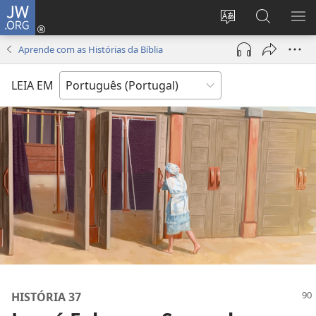
JW.ORG
Entrar
(abre
Alterar
Pesquisar
MO
uma
a
no
ME
Aprende com as Histórias da Bíblia
nova
língua
Site
janela)
do
JW.ORG
LEIA EM
site
HISTÓRIA 37