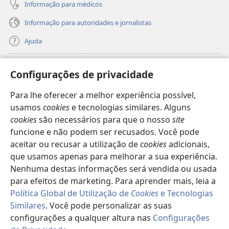
Informação para médicos
Informação para autoridades e jornalistas
Ajuda
Donativos
(abre
Configurações de privacidade
uma
nova
Para lhe oferecer a melhor experiência possível,
Biblioteca
Online
da Torre de Vigia™
(abre
janela)
usamos
cookies
e tecnologias similares. Alguns
uma
®
JW Hub
cookies
são necessários para que o nosso
site
nova
(abre
janela)
funcione e não podem ser recusados. Você pode
uma
®
JW Library
nova
aceitar ou recusar a utilização de
cookies
adicionais,
janela)
que usamos apenas para melhorar a sua experiência.
Watchtower Library
Nenhuma destas informações será vendida ou usada
para efeitos de marketing. Para aprender mais, leia a
Política Global de Utilização de
Cookies
e Tecnologias
Similares
. Você pode personalizar as suas
Copyright
© 2026 Watch Tower Bible and Tract Society of Pennsylvania.
configurações a qualquer altura nas
Configurações
TERMOS DE UTILIZAÇÃO
|
POLÍTICA DE PRIVACIDADE
|