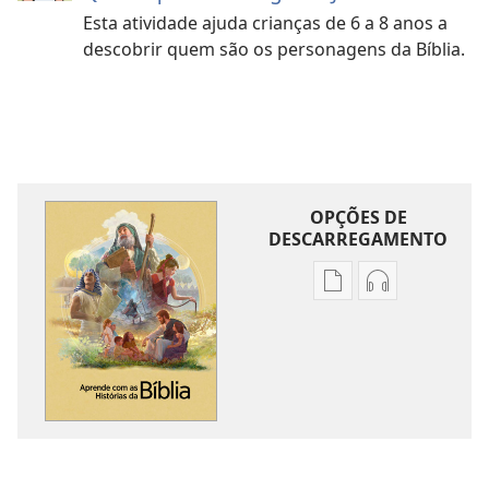
Esta atividade ajuda crianças de 6 a 8 anos a
descobrir quem são os personagens da Bíblia.
OPÇÕES DE
DESCARREGAMENTO
Opções
Opções
de
de
download
download
de
de
publicações
áudio
Aprende
Aprende
com
com
as
as