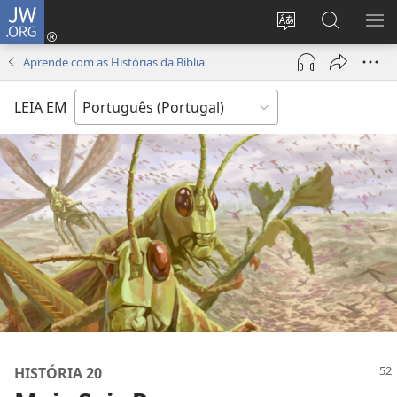
JW.ORG
Entrar
(abre
Alterar
Pesquisar
MO
uma
a
no
ME
Aprende com as Histórias da Bíblia
nova
língua
Site
janela)
do
JW.ORG
LEIA EM
site
HISTÓRIA 20