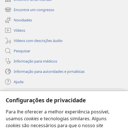
(abre
uma
Encontre um congresso
(abre
nova
uma
janela)
Novidades
nova
janela)
Vídeos
Vídeos com descrições áudio
Pesquisar
Informação para médicos
Informação para autoridades e jornalistas
Ajuda
Donativos
(abre
Configurações de privacidade
uma
nova
Para lhe oferecer a melhor experiência possível,
Biblioteca
Online
da Torre de Vigia™
(abre
janela)
usamos
cookies
e tecnologias similares. Alguns
uma
®
JW Hub
cookies
são necessários para que o nosso
site
nova
(abre