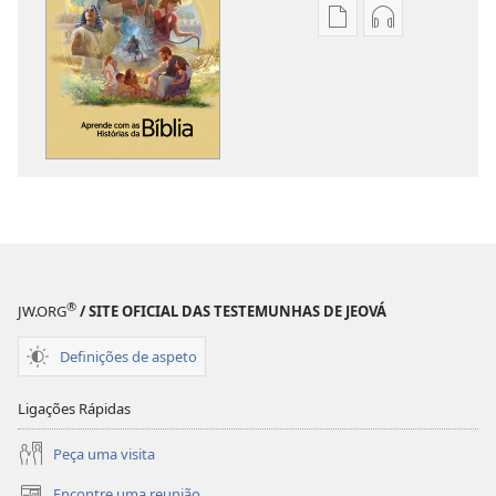
Opções
Opções
de
de
download
download
de
de
publicações
áudio
Aprende
Aprende
com
com
as
as
Histórias
Histórias
da
da
Bíblia
Bíblia
®
JW.ORG
/ SITE OFICIAL DAS TESTEMUNHAS DE JEOVÁ
Definições de aspeto
Ligações Rápidas
Peça uma visita
Encontre uma reunião