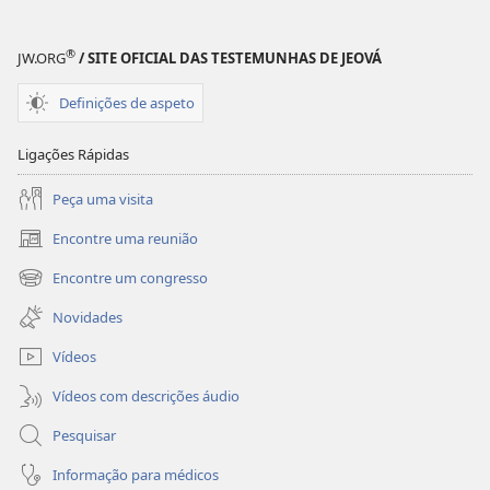
da
da
Bíblia
Bíblia
®
JW.ORG
/ SITE OFICIAL DAS TESTEMUNHAS DE JEOVÁ
Definições de aspeto
Ligações Rápidas
Peça uma visita
Encontre uma reunião
(abre
uma
Encontre um congresso
(abre
nova
uma
janela)
Novidades
nova
janela)
Vídeos
Vídeos com descrições áudio
Pesquisar
Informação para médicos