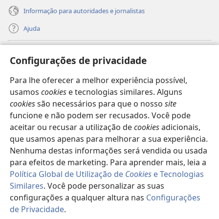
Informação para autoridades e jornalistas
Ajuda
Donativos
(abre
Configurações de privacidade
uma
nova
Para lhe oferecer a melhor experiência possível,
Biblioteca
Online
da Torre de Vigia™
(abre
janela)
usamos
cookies
e tecnologias similares. Alguns
uma
®
JW Hub
cookies
são necessários para que o nosso
site
nova
(abre
janela)
funcione e não podem ser recusados. Você pode
uma
®
JW Library
nova
aceitar ou recusar a utilização de
cookies
adicionais,
janela)
que usamos apenas para melhorar a sua experiência.
Watchtower Library
Nenhuma destas informações será vendida ou usada
para efeitos de marketing. Para aprender mais, leia a
Política Global de Utilização de
Cookies
e Tecnologias
Similares
. Você pode personalizar as suas
Copyright
© 2026 Watch Tower Bible and Tract Society of Pennsylvania.
configurações a qualquer altura nas
Configurações
TERMOS DE UTILIZAÇÃO
|
POLÍTICA DE PRIVACIDADE
|
de Privacidade
.
Mo
CONFIGURAÇÕES DE PRIVACIDADE