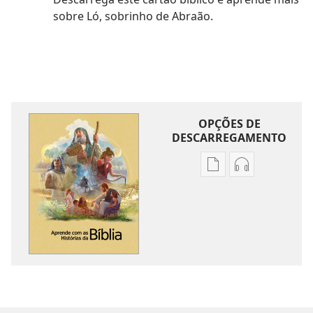
sobre Ló, sobrinho de Abraão.
OPÇÕES DE
DESCARREGAMENTO
Opções
Opções
de
de
download
download
de
de
publicações
áudio
Aprende
Aprende
com
com
as
as
Histórias
Histórias