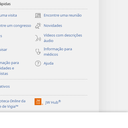
ápidas
uma visita
Encontre uma reunião
(abre
uma
ntre um congresso
Novidades
nova
janela)
Vídeos com descrições
os
áudio
Informação para
isar
médicos
mação para
Ajuda
idades e
listas
ativos
ioteca
Online
da
®
JW Hub
(abre
e de Vigia™
uma
®
nova
ibrary
Watchtower Library
janela)