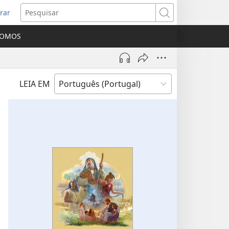
rar
bre
Pesquisar
ma
SOMOS
va
nela)
LEIA EM