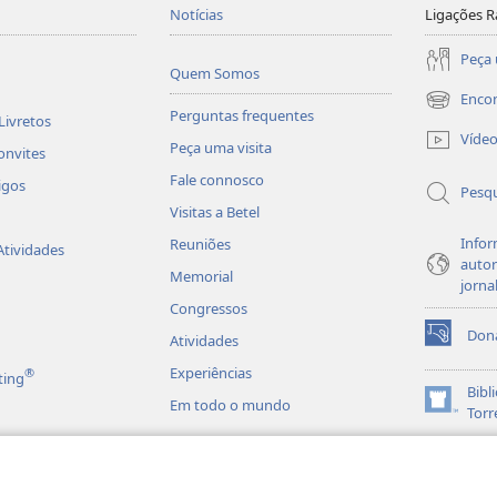
Notícias
Ligações R
Peça 
Quem Somos
Enco
(abre
Perguntas frequentes
Livretos
uma
Víde
Peça uma visita
nova
onvites
janela)
Fale connosco
igos
Pesqu
Visitas a Betel
Infor
Reuniões
Atividades
autor
Memorial
jorna
Congressos
Don
Atividades
(abre
uma
Experiências
®
ting
nova
Bibl
Em todo o mundo
janela)
(abre
Torr
uma
JW L
nova
es em Áudio
janela)