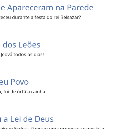
ue Apareceram na Parede
eceu durante a festa do rei Belsazar?
a dos Leões
Jeová todos os dias!
Seu Povo
 foi de órfã a rainha.
 a Lei de Deus
ouvirem Esdras, fizeram uma promessa especial a