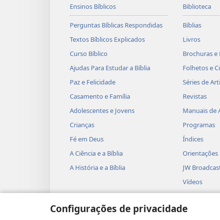
Ensinos Bíblicos
Biblioteca
Perguntas Bíblicas Respondidas
Bíblias
Textos Bíblicos Explicados
Livros
Curso Bíblico
Brochuras e 
Ajudas Para Estudar a Bíblia
Folhetos e C
Paz e Felicidade
Séries de Art
Casamento e Família
Revistas
Adolescentes e Jovens
Manuais de 
Crianças
Programas
Fé em Deus
Índices
A Ciência e a Bíblia
Orientações
A História e a Bíblia
JW Broadcas
Vídeos
Música
Configurações de privacidade
Dramatizaçõ