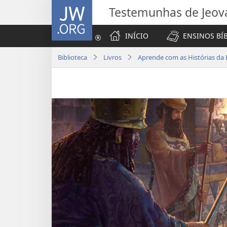
JW.ORG
Testemunhas de Jeov
INÍCIO
ENSINOS BÍ
Biblioteca
Livros
Aprende com as Histórias da B