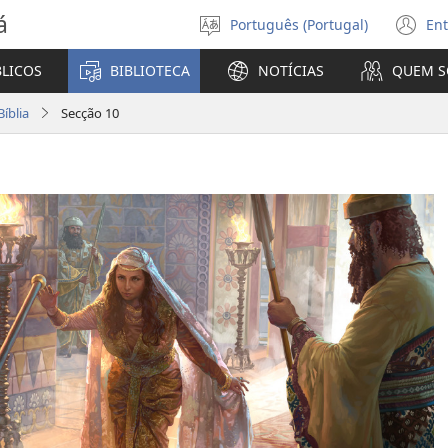
á
Português (Portugal)
Ent
Selecionar
(a
Língua
u
BLICOS
BIBLIOTECA
NOTÍCIAS
QUEM 
no
ja
íblia
Secção 10