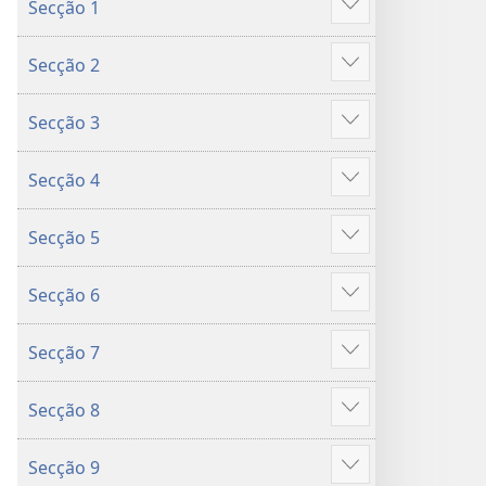
Secção 1
da
da
Mostrar
Bíblia
Bíblia
mais
Secção 2
Mostrar
mais
Secção 3
Mostrar
mais
Secção 4
Mostrar
mais
Secção 5
Mostrar
mais
Secção 6
Mostrar
mais
Secção 7
Mostrar
mais
Secção 8
Mostrar
mais
Secção 9
Mostrar