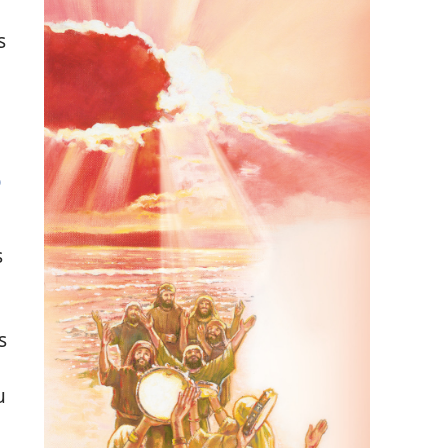
s
o
s
s
u