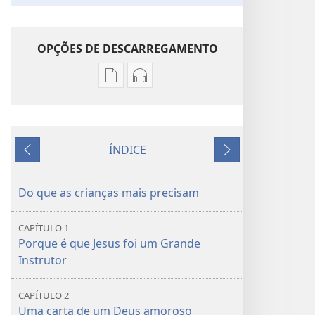
OPÇÕES DE DESCARREGAMENTO
Opções
Opções
de
de
download
download
de
de
ÍNDICE
publicações
áudio
Anterior
Seguinte
Aprende
Aprende
do
do
Do que as crianças mais precisam
Grande
Grande
Instrutor
Instrutor
CAPÍTULO 1
Porque é que Jesus foi um Grande
Instrutor
CAPÍTULO 2
Uma carta de um Deus amoroso