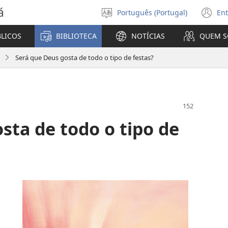
á
Português (Portugal)
Ent
Selecionar
(a
Língua
u
BLICOS
BIBLIOTECA
NOTÍCIAS
QUEM 
no
ja
Será que Deus gosta de todo o tipo de festas?
sta de todo o tipo de