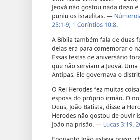
Jeová não gostou nada disso e
puniu os israelitas. —
Número
25:1-9;
1 Coríntios 10:8
.
A Bíblia também fala de duas f
delas era para comemorar o n
Essas festas de aniversário 
que não serviam a Jeová. Uma d
Antipas. Ele governava o distri
O Rei Herodes fez muitas coisa
esposa do próprio irmão. O no
Deus, João Batista, disse a Her
Herodes não gostou de ouvir i
João na prisão. —
Lucas 3:19, 2
Enquanto João estava preso, c