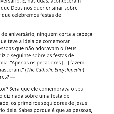
versário. E, nas duas, aconteceram
s que Deus nos quer ensinar sobre
r que celebremos festas de
s de aniversário, ninguém corta a cabeça
que teve a ideia de comemorar
Pessoas que não adoravam o Deus
iz o seguinte sobre as festas de
lia: “Apenas os pecadores [...] fazem
nasceram.” (
The Catholic Encyclopedia
)
res? —
utor? Será que ele comemorava o seu
ão diz nada sobre uma festa de
dade, os primeiros seguidores de Jesus
o dele. Sabes porque é que as pessoas,