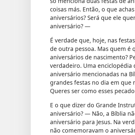
só menciona duas festas de ani
coisas más. Então, o que acha
aniversários? Será que ele que
aniversário? —
É verdade que, hoje, nas festa
de outra pessoa. Mas quem é 
aniversários de nascimento? 
verdadeiro. Uma enciclopédia d
aniversário mencionadas na Bíb
grandes festas no dia em que 
Queres ser como esses pecado
E o que dizer do Grande Instr
aniversário? — Não, a Bíblia n
aniversário para Jesus. Na ver
não comemoravam o aniversári