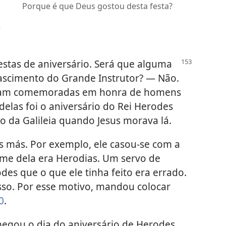
Porque é que Deus gostou desta festa?
s
estas de aniversário. Será que alguma
ascimento do Grande Instrutor? — Não.
foram comemoradas em honra de homens
elas foi o aniversário do Rei Herodes
to da Galileia quando Jesus morava lá.
s más. Por exemplo, ele casou-se com a
me dela era Herodias. Um servo de
odes que o que ele tinha feito era errado.
sso. Por esse motivo, mandou colocar
0
.
hegou o dia do aniversário de Herodes.