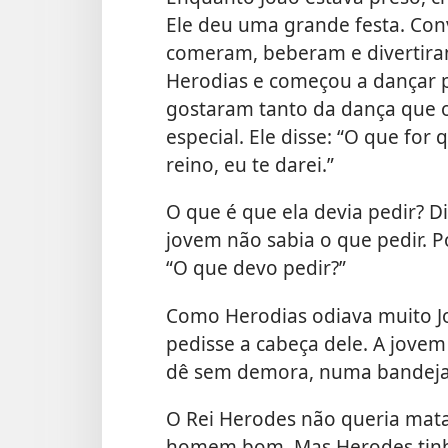
Ele deu uma grande festa. Con
comeram, beberam e divertiram-
Herodias e começou a dançar p
gostaram tanto da dança que o
especial. Ele disse: “O que fo
reino, eu te darei.”
O que é que ela devia pedir? D
jovem não sabia o que pedir. P
“O que devo pedir?”
Como Herodias odiava muito Jo
pedisse a cabeça dele. A jovem
dê sem demora, numa bandeja, 
O Rei Herodes não queria mata
homem bom. Mas Herodes tinh