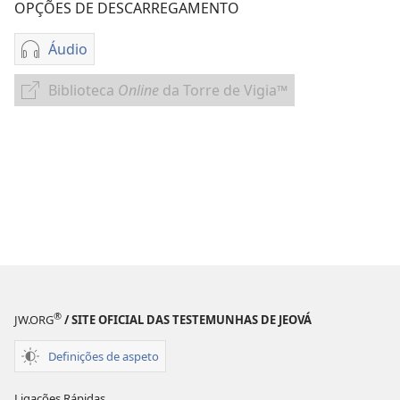
OPÇÕES DE DESCARREGAMENTO
Áudio
Opções
de
Biblioteca
Online
da Torre de Vigia™
Biblioteca
download
Online
de
da
áudio
Torre
Anuário
de
das
Vigia™
Testemunhas
de
Jeová
de
2010
®
JW.ORG
/ SITE OFICIAL DAS TESTEMUNHAS DE JEOVÁ
Definições de aspeto
Ligações Rápidas