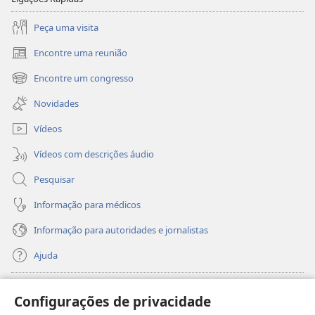
Peça uma visita
Encontre uma reunião
(abre
uma
Encontre um congresso
(abre
nova
uma
janela)
Novidades
nova
janela)
Vídeos
Vídeos com descrições áudio
Pesquisar
Informação para médicos
Informação para autoridades e jornalistas
Ajuda
Donativos
(abre
Configurações de privacidade
uma