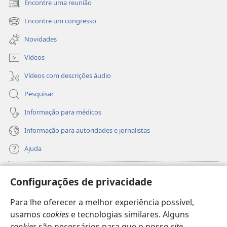
Encontre uma reunião
(abre
uma
Encontre um congresso
(abre
nova
uma
janela)
Novidades
nova
janela)
Vídeos
Vídeos com descrições áudio
Pesquisar
Informação para médicos
Informação para autoridades e jornalistas
Ajuda
Donativos
(abre
Configurações de privacidade
uma
nova
Para lhe oferecer a melhor experiência possível,
Biblioteca
Online
da Torre de Vigia™
(abre
janela)
usamos
cookies
e tecnologias similares. Alguns
uma
®
JW Hub
cookies
são necessários para que o nosso
site
nova