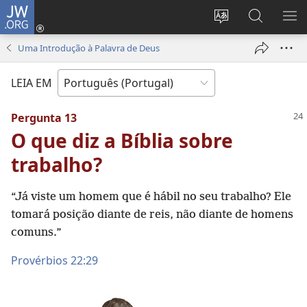
JW.ORG
Entrar
(abre
Alterar
Pesquisar
MO
uma
a
no
ME
Uma Introdução à Palavra de Deus
nova
língua
Site
janela)
do
JW.ORG
LEIA EM
site
Pergunta 13
O que diz a Bíblia sobre
trabalho?
“Já viste um homem que é hábil no seu trabalho? Ele
tomará posição diante de reis, não diante de homens
comuns.”
Provérbios 22:29