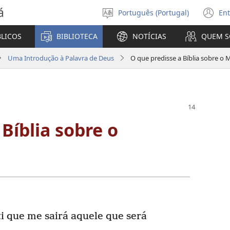
á
Português (Portugal)
Ent
Selecionar
(a
Língua
u
BLICOS
BIBLIOTECA
NOTÍCIAS
QUEM 
no
ja
Uma Introdução à Palavra de Deus
O que predisse a Bíblia sobre o 
Bíblia sobre o
 ti que me sairá aquele que será