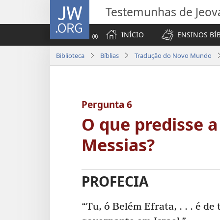
JW.ORG
Testemunhas de Jeov
INÍCIO
ENSINOS BÍ
Biblioteca
Bíblias
Tradução do Novo Mundo
Pergunta 6
O que predisse a 
Messias?
PROFECIA
“Tu, ó Belém Efrata, . . . é de