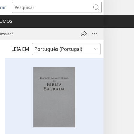
rar
bre
Pesquisar
ma
SOMOS
va
nela)
Messias?
LEIA EM