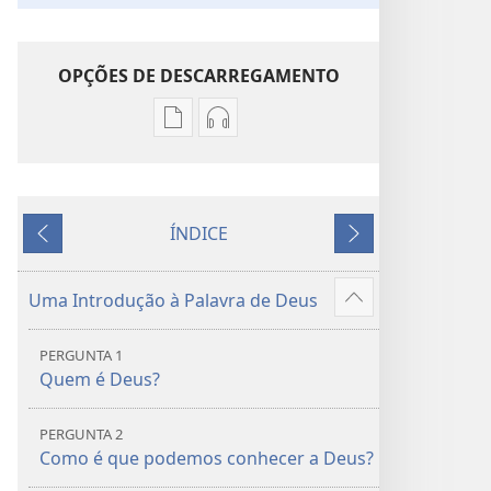
OPÇÕES DE DESCARREGAMENTO
Opções
Opções
de
de
download
download
de
de
ÍNDICE
publicações
áudio
Anterior
Seguinte
Tradução
Tradução
do
do
Uma Introdução à Palavra de Deus
Mostrar
Novo
Novo
mais
Mundo
Mundo
PERGUNTA 1
da
da
Quem é Deus?
Bíblia
Bíblia
Sagrada
Sagrada
PERGUNTA 2
(Edição de 2016)
(Edição de 2016)
Como é que podemos conhecer a Deus?