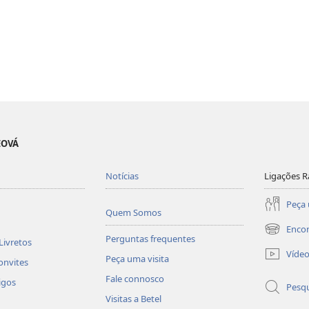
EOVÁ
Notícias
Ligações R
Peça 
Quem Somos
Enco
(abre
Perguntas frequentes
Livretos
uma
Víde
Peça uma visita
nova
onvites
janela)
Fale connosco
igos
Pesqu
Visitas a Betel