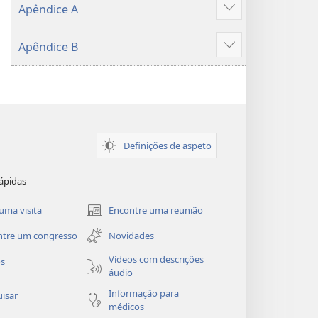
Apêndice A
Mostrar
mais
Apêndice B
Mostrar
mais
Definições de aspeto
ápidas
uma visita
Encontre uma reunião
(abre
uma
ntre um congresso
Novidades
nova
janela)
Vídeos com descrições
os
áudio
Informação para
isar
médicos