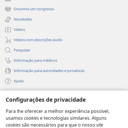
(abre
uma
Encontre um congresso
(abre
nova
uma
janela)
Novidades
nova
janela)
Vídeos
Vídeos com descrições áudio
Pesquisar
Informação para médicos
Informação para autoridades e jornalistas
Ajuda
Donativos
(abre
Configurações de privacidade
uma
nova
Para lhe oferecer a melhor experiência possível,
Biblioteca
Online
da Torre de Vigia™
(abre
janela)
usamos
cookies
e tecnologias similares. Alguns
uma
®
JW Hub
cookies
são necessários para que o nosso
site
nova
(abre