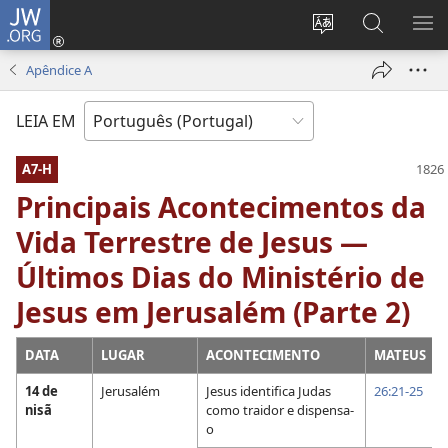
JW.ORG
Entrar
(abre
Alterar
Pesquisar
MO
uma
a
no
ME
Apêndice A
nova
língua
Site
janela)
do
JW.ORG
LEIA EM
site
A7-H
Principais Acontecimentos da
Vida Terrestre de Jesus —
Últimos Dias do Ministério de
Jesus em Jerusalém (Parte 2)
DATA
LUGAR
ACONTECIMENTO
MATEUS
14 de
Jerusalém
Jesus identifica Judas
26:21-25
nisã
como traidor e dispensa-
o