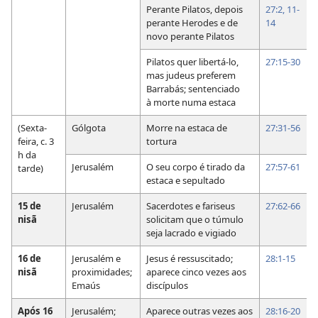
Perante Pilatos, depois
27:2,
11-
perante Herodes e de
14
novo perante Pilatos
Pilatos quer libertá-lo,
27:15-30
mas judeus preferem
Barrabás; sentenciado
à morte numa estaca
(Sexta-
Gólgota
Morre na estaca de
27:31-56
feira, c. 3
tortura
h da
Jerusalém
O seu corpo é tirado da
27:57-61
tarde)
estaca e sepultado
15 de
Jerusalém
Sacerdotes e fariseus
27:62-66
nisã
solicitam que o túmulo
seja lacrado e vigiado
16 de
Jerusalém e
Jesus é ressuscitado;
28:1-15
nisã
proximidades;
aparece cinco vezes aos
Emaús
discípulos
Após 16
Jerusalém;
Aparece outras vezes aos
28:16-20