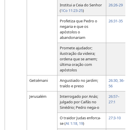
Institui a Ceia do Senhor
26:26-29
(
1Co 11:23-25
)
Profetiza que Pedro o
26:31-35
negaria e que os
apóstolos o
abandonariam
Promete ajudador;
ilustração da videira;
ordena que se amem;
última oração com
apóstolos
Getsémani
Angustiado no jardim;
26:30,
36-
traído e preso
56
Jerusalém
Interrogado por Anás;
26:57–
julgado por Caifás no
27:1
Sinédrio; Pedro nega-o
O traidor Judas enforca-
27:3-10
se (
At 1:18, 19
)