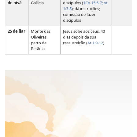
de nisã
Galileia
discípulos (
1Co 15:5-7;
At
1:3-8
); dá instruções;
comissão de fazer
discípulos
25 de íiar
Monte das
Jesus sobe aos céus, 40
Oliveiras,
dias depois da sua
perto de
ressurreição (
At 1:9-12
)
Betânia