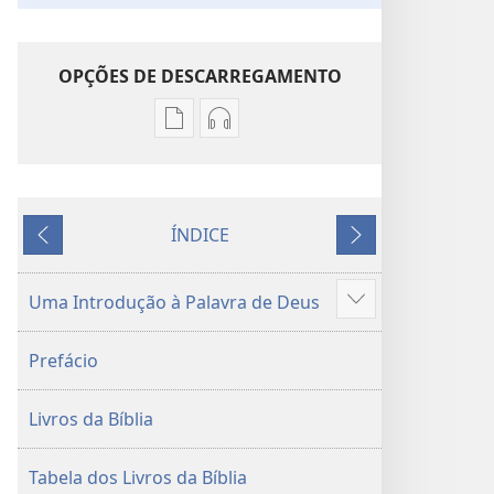
–
OPÇÕES DE DESCARREGAMENTO
1
Opções
Opções
de
de
download
download
de
de
ÍNDICE
publicações
áudio
Anterior
Seguinte
Tradução
Tradução
do
do
Uma Introdução à Palavra de Deus
Mostrar
Novo
Novo
mais
Mundo
Mundo
Prefácio
da
da
Bíblia
Bíblia
Livros da Bíblia
Sagrada
Sagrada
(Edição de 2016)
(Edição de 2016)
Tabela dos Livros da Bíblia