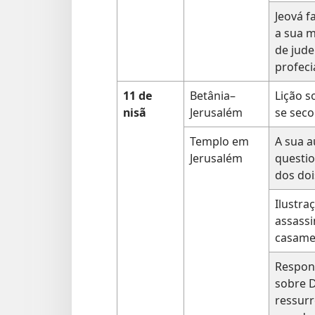
Jeová fa
a sua m
de jud
profeci
11 de
Betânia–
Lição s
nisã
Jerusalém
se sec
Templo em
A sua a
Jerusalém
questio
dos doi
Ilustra
assassi
casame
Respon
sobre D
ressurr