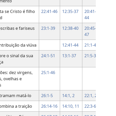
mento
a se Cristo é filho
22:41-46
12:35-37
20:41-
id
44
escribas e fariseus
23:1-39
12:38-40
20:45-
47
ntribuição da viúva
12:41-44
21:1-4
bre o sinal da sua
24:1-51
13:1-37
21:5-38
ça
ções: dez virgens,
25:1-46
s, ovelhas e
s
 tramam matá-lo
26:1-5
14:1, 2
22:1, 2
ombina a traição
26:14-16
14:10, 11
22:3-6