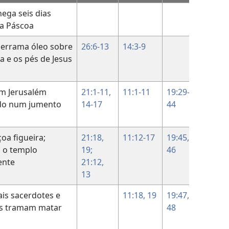
hega seis dias
11:55
da Páscoa
12:1
derrama óleo sobre
26:6-13
14:3-9
12:2-1
a e os pés de Jesus
em Jerusalém
21:1-11,
11:1-11
19:29-
12:12-
o num jumento
14-17
44
19
oa figueira;
21:18,
11:12-17
19:45,
a o templo
19;
46
ente
21:12,
13
ais sacerdotes e
11:18, 19
19:47,
as tramam matar
48