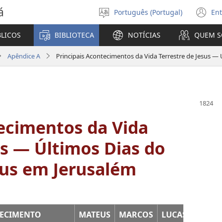
á
Português (Portugal)
Ent
Selecionar
(a
Língua
u
BLICOS
BIBLIOTECA
NOTÍCIAS
QUEM 
no
ja
Apêndice A
ecimentos da Vida
us — Últimos Dias do
sus em Jerusalém
ECIMENTO
MATEUS
MARCOS
LUCAS
JOÃO