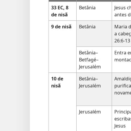
33 EC, 8
Betânia
Jesus c
de nisã
antes 
9 de nisã
Betânia
Maria 
a cabeç
26:6-13
Betânia–
Entra 
Betfagé–
montad
Jerusalém
10 de
Betânia–
Amaldiç
nisã
Jerusalém
purific
novam
Jerusalém
Princip
escrib
Jesus