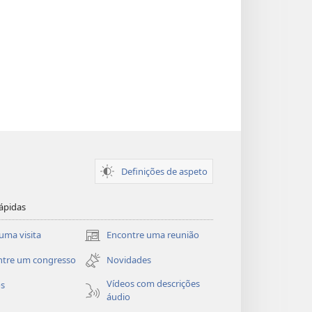
Definições de aspeto
ápidas
uma visita
Encontre uma reunião
(abre
uma
ntre um congresso
Novidades
nova
janela)
Vídeos com descrições
os
áudio