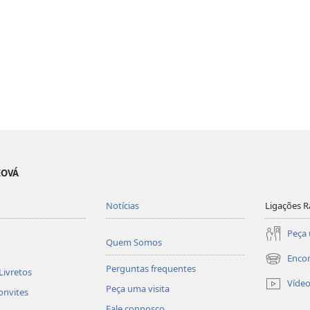
EOVÁ
Notícias
Ligações R
Peça 
Quem Somos
Enco
(abre
Perguntas frequentes
Livretos
uma
Víde
Peça uma visita
nova
onvites
janela)
Fale connosco