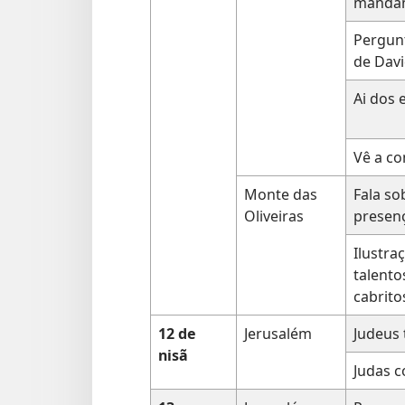
manda
Pergunt
de Dav
Ai dos 
Vê a co
Monte das
Fala so
Oliveiras
presen
Ilustra
talento
cabrito
12 de
Jerusalém
Judeus
nisã
Judas c