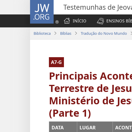
JW.ORG
Testemunhas de Jeov
INÍCIO
ENSINOS BÍ
Biblioteca
Bíblias
Tradução do Novo Mundo
A7-G
Principais Acont
Terrestre de Jes
Ministério de Je
(Parte 1)
DATA
LUGAR
ACONT