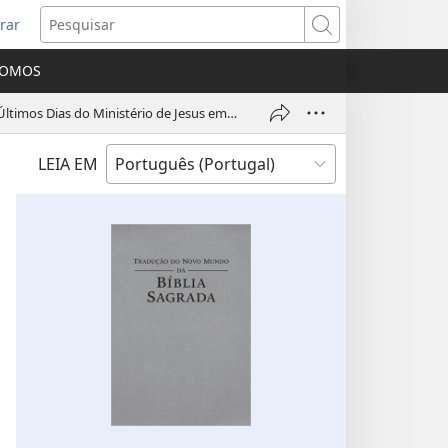
rar
bre
Pesquisar
ma
SOMOS
va
nela)
Principais Acontecimentos da Vida Terrestre de Jesus — Últimos Dias do Ministério de Jesus em Jerusalém (Parte 1)
LEIA EM