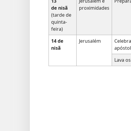
13
Jerusalém e
Prepara
de nisã
proximidades
(tarde de
quinta-
feira)
14 de
Jerusalém
Celebr
nisã
apósto
Lava os