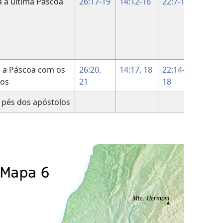
 a última Páscoa
26:17-19
14:12-16
22:7-13
a a Páscoa com os
26:20,
14:17, 18
22:14-
los
21
18
 pés dos apóstolos
13:1-2