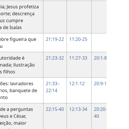
la; Jesus profetiza
12:20-
orte; descrença
50
eus cumpre
a de Isaías
obre figueira que
21:19-22
11:20-25
ou
utoridade é
21:23-32
11:27-33
20:1-8
nada; ilustração
s filhos
ções: lavradores
21:33–
12:1-12
20:9-19
nos, banquete de
22:14
nto
de a perguntas
22:15-40
12:13-34
20:20-
eus e César,
40
eição, maior