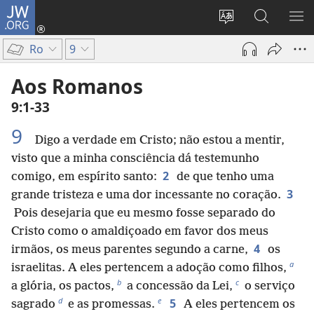
JW.ORG
Entrar
(abre
Alterar
Pesquisar
MO
uma
a
no
ME
Ro
9
nova
língua
Site
janela)
do
JW.ORG
Aos Romanos
site
9:1-33
9
Digo a verdade em Cristo; não estou a mentir,
visto que a minha consciência dá testemunho
2
comigo, em espírito santo:
de que tenho uma
3
grande tristeza e uma dor incessante no coração.
Pois desejaria que eu mesmo fosse separado do
Cristo como o amaldiçoado em favor dos meus
4
irmãos, os meus parentes segundo a carne,
os
a
israelitas. A eles pertencem a adoção como filhos,
b
c
a glória, os pactos,
a concessão da Lei,
o serviço
d
e
5
sagrado
e as promessas.
A eles pertencem os