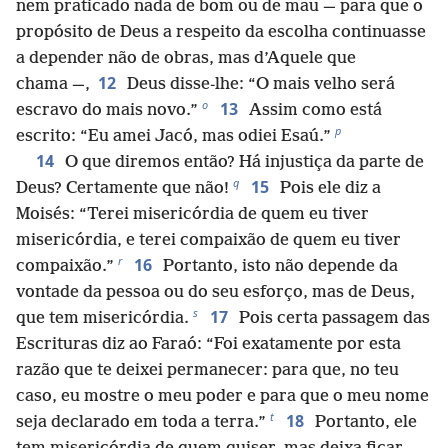
nem praticado nada de bom ou de mau — para que o
propósito de Deus a respeito da escolha continuasse
a depender não de obras, mas d’Aquele que
12
chama —,
Deus disse-lhe: “O mais velho será
o
13
escravo do mais novo.”
Assim como está
p
escrito: “Eu amei Jacó, mas odiei Esaú.”
14
O que diremos então? Há injustiça da parte de
q
15
Deus? Certamente que não!
Pois ele diz a
Moisés: “Terei misericórdia de quem eu tiver
misericórdia, e terei compaixão de quem eu tiver
r
16
compaixão.”
Portanto, isto não depende da
vontade da pessoa ou do seu esforço, mas de Deus,
s
17
que tem misericórdia.
Pois certa passagem das
Escrituras diz ao Faraó: “Foi exatamente por esta
razão que te deixei permanecer: para que, no teu
caso, eu mostre o meu poder e para que o meu nome
t
18
seja declarado em toda a terra.”
Portanto, ele