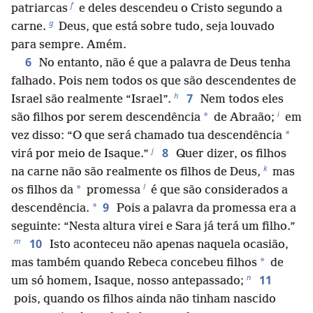
f
patriarcas
e deles descendeu o Cristo segundo a
g
carne.
Deus, que está sobre tudo, seja louvado
para sempre. Amém.
6
No entanto, não é que a palavra de Deus tenha
falhado. Pois nem todos os que são descendentes de
h
7
Israel são realmente “Israel”.
Nem todos eles
i
*
são filhos por serem descendência
de Abraão;
em
*
vez disso: “O que será chamado tua descendência
j
8
virá por meio de Isaque.”
Quer dizer, os filhos
k
na carne não são realmente os filhos de Deus,
mas
l
*
os filhos da
promessa
é que são considerados a
9
*
descendência.
Pois a palavra da promessa era a
seguinte: “Nesta altura virei e Sara já terá um filho.”
m
10
Isto aconteceu não apenas naquela ocasião,
*
mas também quando Rebeca concebeu filhos
de
n
11
um só homem, Isaque, nosso antepassado;
pois, quando os filhos ainda não tinham nascido