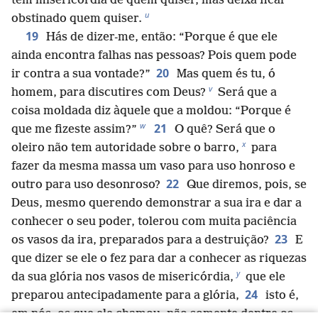
tem misericórdia de quem quiser, mas deixa ficar
u
obstinado quem quiser.
19
Hás de dizer-me, então: “Porque é que ele
ainda encontra falhas nas pessoas? Pois quem pode
20
ir contra a sua vontade?”
Mas quem és tu, ó
v
homem, para discutires com Deus?
Será que a
coisa moldada diz àquele que a moldou: “Porque é
w
21
que me fizeste assim?”
O quê? Será que o
x
oleiro não tem autoridade sobre o barro,
para
fazer da mesma massa um vaso para uso honroso e
22
outro para uso desonroso?
Que diremos, pois, se
Deus, mesmo querendo demonstrar a sua ira e dar a
conhecer o seu poder, tolerou com muita paciência
23
os vasos da ira, preparados para a destruição?
E
que dizer se ele o fez para dar a conhecer as riquezas
y
da sua glória nos vasos de misericórdia,
que ele
24
preparou antecipadamente para a glória,
isto é,
em nós, os que ele chamou, não somente dentre os