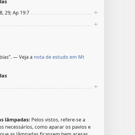
das
28, 29; Ap 19:7
bias”. — Veja a
nota de estudo em Mt
das
as lâmpadas:
Pelos vistos, refere-se a
os necessários, como aparar os pavios e
 que as lâmpadas ficassem bem acesas.