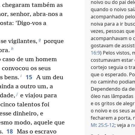
noivo ou do pai del
, chegaram também as
quando o noivo saí
hor, senhor, abra-nos a
acompanhado pelos 
osta: ‘Digo-vos a
noiva para a ir bus
vezes, pessoas qu
acompanhavam o ca
g
e vigilantes,
porque
gostavam de assisti
h
ora.
16:9
) Pelos vistos
no caso de um homem
costumavam estar e
cortejo seguia o t
, convocou os seus
que o esperado. Po
15
i
s bens.
A um deu
no caminho podiam
 ainda a outro um, a
Dependendo da demo
j
idade,
e viajou para
óleo nas lâmpadas 
e os gritos de aleg
inco talentos foi
o noivo e os seus 
sse dinheiro, e
fecharem a porta, 
smo modo, aquele que
Mt 25:5-12
; veja a
n
18
s.
Mas o escravo