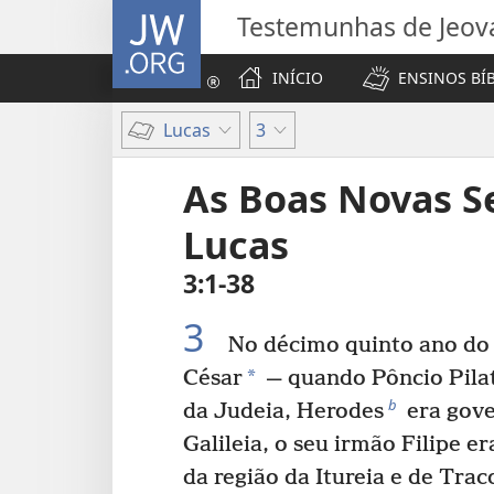
JW.ORG
Testemunhas de Jeov
INÍCIO
ENSINOS BÍ
Lucas
3
As Boas Novas 
Lucas
3:1-38
3
No décimo quinto ano do 
*
César
— quando Pôncio Pila
b
da Judeia, Herodes
era gove
Galileia, o seu irmão Filipe e
da região da Itureia e de Traco