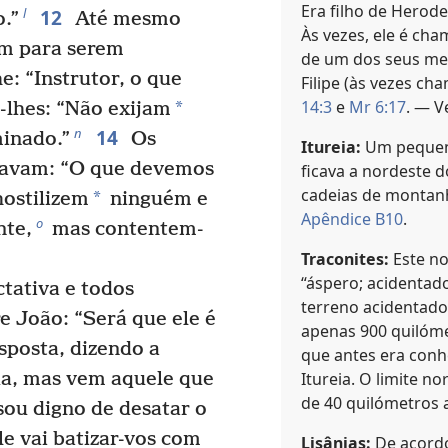
Era filho de Herode
12
l
.”
Até mesmo
Às vezes, ele é cham
am para serem
de um dos seus me
: “Instrutor, o que
Filipe (às vezes c
14:3
e
Mr 6:17
. — 
*
-lhes: “Não exijam
14
n
inado.”
Os
Itureia:
Um pequeno
tavam: “O que devemos
ficava a nordeste d
cadeias de montanh
*
hostilizem
ninguém e
Apêndice B10
.
o
nte,
mas contentem-
Traconites:
Este n
“áspero; acidentad
tativa e todos
terreno acidentado
e João: “Será que ele é
apenas 900 quilóme
sposta, dizendo a
que antes era conh
Itureia. O limite no
ua, mas vem aquele que
de 40 quilómetros 
 sou digno de desatar o
e vai batizar-vos com
Lisânias:
De acordo