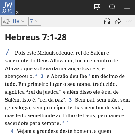
JW.ORG
Entrar
(abre
Alterar
Pesquisar
MO
uma
a
no
ME
He
7
nova
língua
Site
janela)
do
JW.ORG
Hebreus 7:1-28
site
7
Pois este Melquisedeque, rei de Salém e
sacerdote do Deus Altíssimo, foi ao encontro de
Abraão que voltava da matança dos reis, e
a
2
*
abençoou-o,
e Abraão deu-lhe
um décimo de
tudo. Em primeiro lugar o seu nome, traduzido,
significa “rei da justiça”, e além disso ele é rei de
3
Salém, isto é, “rei da paz”.
Sem pai, sem mãe, sem
genealogia, sem princípio de dias nem fim de vida,
mas feito semelhante ao Filho de Deus, permanece
b
*
sacerdote para sempre.
4
Vejam a grandeza deste homem, a quem