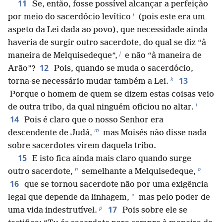
11
Se, então, fosse possível alcançar a perfeição
i
por meio do sacerdócio levítico
(pois este era um
aspeto da Lei dada ao povo), que necessidade ainda
haveria de surgir outro sacerdote, do qual se diz “à
j
maneira de Melquisedeque”,
e não “à maneira de
12
Arão”?
Pois, quando se muda o sacerdócio,
k
13
torna-se necessário mudar também a Lei.
Porque o homem de quem se dizem estas coisas veio
l
de outra tribo, da qual ninguém oficiou no altar.
14
Pois é claro que o nosso Senhor era
m
descendente de Judá,
mas Moisés não disse nada
sobre sacerdotes virem daquela tribo.
15
E isto fica ainda mais claro quando surge
n
o
outro sacerdote,
semelhante a Melquisedeque,
16
que se tornou sacerdote não por uma exigência
*
legal que depende da linhagem,
mas pelo poder de
p
17
uma vida indestrutível.
Pois sobre ele se