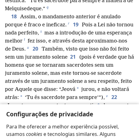
testifica: “Tu és sacerdote para sempre à maneira de
q
Melquisedeque.”
18
Assim, o mandamento anterior é anulado
r
19
porque é fraco e ineficaz.
Pois a Lei não tornou
s
nada perfeito,
mas a introdução de uma esperança
t
melhor
fez isso, e através desta aproximamo-nos
u
20
de Deus.
Também, visto que isso não foi feito
21
sem um juramento solene
(pois é verdade que há
homens que se tornaram sacerdotes sem um
juramento solene, mas este tornou-se sacerdote
através de um juramento solene a seu respeito, feito
*
por Aquele que disse: “Jeová
jurou, e não voltará
v
22
*
atrás:
‘Tu és sacerdote para sempre’”),
*
Jesus tornou-se, portanto, a garantia
de um pacto
w
23
Configurações de privacidade
melhor.
Além disso, era necessário haver
x
muitos sacerdotes em sucessão,
porque a morte os
Para lhe oferecer a melhor experiência possível,
24
impedia de continuar como tais;
mas, visto que
usamos
cookies
e tecnologias similares. Alguns
y
ele continua vivo para sempre,
o seu sacerdócio