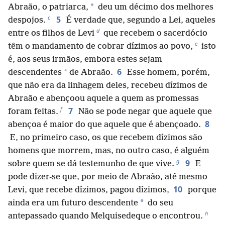
*
Abraão, o patriarca,
deu um décimo dos melhores
c
5
despojos.
É verdade que, segundo a Lei, aqueles
d
entre os filhos de Levi
que recebem o sacerdócio
e
têm o mandamento de cobrar dízimos ao povo,
isto
é, aos seus irmãos, embora estes sejam
6
*
descendentes
de Abraão.
Esse homem, porém,
que não era da linhagem deles, recebeu dízimos de
Abraão e abençoou aquele a quem as promessas
f
7
foram feitas.
Não se pode negar que aquele que
8
abençoa é maior do que aquele que é abençoado.
E, no primeiro caso, os que recebem dízimos são
homens que morrem, mas, no outro caso, é alguém
g
9
sobre quem se dá testemunho de que vive.
E
pode dizer-se que, por meio de Abraão, até mesmo
10
Levi, que recebe dízimos, pagou dízimos,
porque
*
ainda era um futuro descendente
do seu
h
antepassado quando Melquisedeque o encontrou.