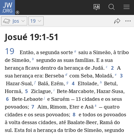
JW.ORG
Entrar
(abre
Alterar
Pesquisar
MO
uma
a
no
ME
Jos
19
nova
língua
Site
janela)
do
JW.ORG
Josué 19:1-51
site
19
a
Então, a segunda sorte
saiu a Simeão, à tribo
b
de Simeão,
segundo as suas famílias. E a sua
c
2
herança ficava dentro da herança de Judá.
A
d
e
3
sua herança era: Berseba
com Seba, Moladá,
f
g
h
4
Hazar-Sual,
Balá, Ezém,
Eltolade,
Betul,
i
5
Hormá,
Ziclague,
Bete-Marcabote, Hazar-Susa,
j
6
Bete-Lebaote
e Saruém — 13 cidades e os seus
k
7
povoados;
Aim, Rimom, Eter e Asã
— quatro
8
cidades e os seus povoados;
e todos os povoados
à volta dessas cidades, até Baalate-Beer, Ramá do
sul. Esta foi a herança da tribo de Simeão, segundo