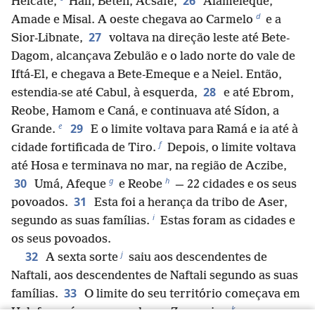
26
Helcate,
Hali, Béten, Acsafe,
Alameleque,
d
Amade e Misal. A oeste chegava ao Carmelo
e a
27
Sior-Libnate,
voltava na direção leste até Bete-
Dagom, alcançava Zebulão e o lado norte do vale de
Iftá-El, e chegava a Bete-Emeque e a Neiel. Então,
28
estendia-se até Cabul, à esquerda,
e até Ebrom,
Reobe, Hamom e Caná, e continuava até Sídon, a
e
29
Grande.
E o limite voltava para Ramá e ia até à
f
cidade fortificada de Tiro.
Depois, o limite voltava
até Hosa e terminava no mar, na região de Aczibe,
g
h
30
Umá, Afeque
e Reobe
— 22 cidades e os seus
31
povoados.
Esta foi a herança da tribo de Aser,
i
segundo as suas famílias.
Estas foram as cidades e
os seus povoados.
j
32
A sexta sorte
saiu aos descendentes de
Naftali, aos descendentes de Naftali segundo as suas
33
famílias.
O limite do seu território começava em
k
Helefe, na árvore grande em Zaananim,
passava