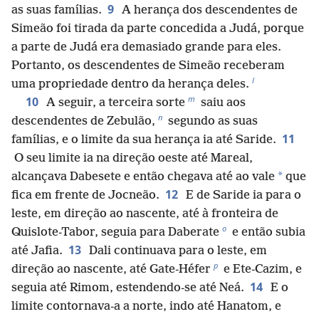
9
as suas famílias.
A herança dos descendentes de
Simeão foi tirada da parte concedida a Judá, porque
a parte de Judá era demasiado grande para eles.
Portanto, os descendentes de Simeão receberam
l
uma propriedade dentro da herança deles.
m
10
A seguir, a terceira sorte
saiu aos
n
descendentes de Zebulão,
segundo as suas
11
famílias, e o limite da sua herança ia até Saride.
O seu limite ia na direção oeste até Mareal,
*
alcançava Dabesete e então chegava até ao vale
que
12
fica em frente de Jocneão.
E de Saride ia para o
leste, em direção ao nascente, até à fronteira de
o
Quislote-Tabor, seguia para Daberate
e então subia
13
até Jafia.
Dali continuava para o leste, em
p
direção ao nascente, até Gate-Héfer
e Ete-Cazim, e
14
seguia até Rimom, estendendo-se até Neá.
E o
limite contornava-a a norte, indo até Hanatom, e