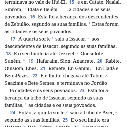
15
terminava no vale de Iftá-El,
e em Catate, Naalal,
q
r
Sinrom,
Idala e Belém
— 12 cidades e os seus
16
povoados.
Esta foi a herança dos descendentes
s
de Zebulão, segundo as suas famílias.
Estas foram
as cidades e os seus povoados.
t
u
17
A quarta sorte
saiu a Issacar,
aos
descendentes de Issacar, segundo as suas famílias.
v
18
E o seu limite ia até Jezreel,
Quesulote,
w
19
20
Suném,
Hafaraim, Síon, Anaarate,
Rabite,
x
21
Quisiom, Ebes,
Remete, En-Ganim,
En-Hadá e
y
22
Bete-Pazes.
E o limite chegava até Tabor,
Saazima e Bete-Semes, e terminava no Jordão
23
— 16 cidades e os seus povoados.
Esta foi a
herança da tribo de Issacar, segundo as suas
z
famílias,
as cidades e os seus povoados.
a
b
24
Então, a quinta sorte
saiu à tribo de Aser,
25
segundo as suas famílias.
E o seu limite era
c