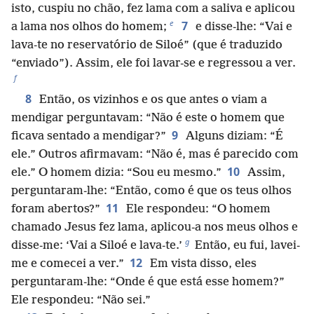
isto, cuspiu no chão, fez lama com a saliva e aplicou
e
7
a lama nos olhos do homem;
e disse-lhe: “Vai e
lava-te no reservatório de Siloé” (que é traduzido
“enviado”). Assim, ele foi lavar-se e regressou a ver.
f
8
Então, os vizinhos e os que antes o viam a
mendigar perguntavam: “Não é este o homem que
9
ficava sentado a mendigar?”
Alguns diziam: “É
ele.” Outros afirmavam: “Não é, mas é parecido com
10
ele.” O homem dizia: “Sou eu mesmo.”
Assim,
perguntaram-lhe: “Então, como é que os teus olhos
11
foram abertos?”
Ele respondeu: “O homem
chamado Jesus fez lama, aplicou-a nos meus olhos e
g
disse-me: ‘Vai a Siloé e lava-te.’
Então, eu fui, lavei-
12
me e comecei a ver.”
Em vista disso, eles
perguntaram-lhe: “Onde é que está esse homem?”
Ele respondeu: “Não sei.”