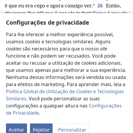
26
é que eu era cego e agora consigo ver.”
Então,
disseram-lhe: “O que é que ele te fez? Como é que ele
27
Configurações de privacidade
te abriu os olhos?”
Ele respondeu-lhes: “Eu já
vos disse, mas não escutaram. Porque é que querem
Para lhe oferecer a melhor experiência possível,
ouvir outra vez? Será que vocês também querem
usamos
cookies
e tecnologias similares. Alguns
28
tornar-se discípulos dele?”
Em vista disso,
cookies
são necessários para que o nosso
site
disseram-lhe com desprezo: “Tu és discípulo
funcione e não podem ser recusados. Você pode
daquele homem, mas nós somos discípulos de
aceitar ou recusar a utilização de
cookies
adicionais,
29
Moisés.
Sabemos que Deus falou a Moisés, mas,
que usamos apenas para melhorar a sua experiência.
quanto a esse homem, não sabemos de onde vem.”
Nenhuma destas informações será vendida ou usada
30
O homem respondeu-lhes: “Certamente isto é
para efeitos de marketing. Para aprender mais, leia a
incrível! Não sabem de onde ele vem e, contudo, ele
Política Global de Utilização de
Cookies
e Tecnologias
31
Similares
. Você pode personalizar as suas
abriu os meus olhos.
Sabemos que Deus não
configurações a qualquer altura nas
Configurações
p
escuta pecadores,
mas, se alguém teme a Deus e
de Privacidade
.
q
32
faz a sua vontade, ele escuta essa pessoa.
Pa
Desde a antiguidade, nunca se ouviu dizer que
d
Aceitar
Rejeitar
Personalizar
alguém tenha aberto os olhos de um cego de
es