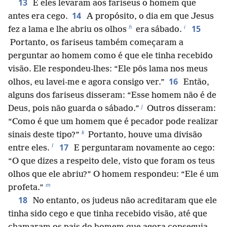
13
E eles levaram aos fariseus o homem que
14
antes era cego.
A propósito, o dia em que Jesus
h
i
15
fez a lama e lhe abriu os olhos
era sábado.
Portanto, os fariseus também começaram a
perguntar ao homem como é que ele tinha recebido
visão. Ele respondeu-lhes: “Ele pôs lama nos meus
16
olhos, eu lavei-me e agora consigo ver.”
Então,
alguns dos fariseus disseram: “Esse homem não é de
j
Deus, pois não guarda o sábado.”
Outros disseram:
“Como é que um homem que é pecador pode realizar
k
sinais deste tipo?”
Portanto, houve uma divisão
l
17
entre eles.
E perguntaram novamente ao cego:
“O que dizes a respeito dele, visto que foram os teus
olhos que ele abriu?” O homem respondeu: “Ele é um
m
profeta.”
18
No entanto, os judeus não acreditaram que ele
tinha sido cego e que tinha recebido visão, até que