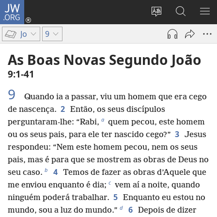
JW.ORG
Entrar
(abre
Alterar
Pesquisar
MO
uma
a
no
ME
Jo
9
nova
língua
Site
janela)
do
JW.ORG
As Boas Novas Segundo João
site
9:1-41
9
Quando ia a passar, viu um homem que era cego
2
de nascença.
Então, os seus discípulos
a
perguntaram-lhe: “Rabi,
quem pecou, este homem
3
ou os seus pais, para ele ter nascido cego?”
Jesus
respondeu: “Nem este homem pecou, nem os seus
pais, mas é para que se mostrem as obras de Deus no
b
4
seu caso.
Temos de fazer as obras d’Aquele que
c
me enviou enquanto é dia;
vem aí a noite, quando
5
ninguém poderá trabalhar.
Enquanto eu estou no
d
6
mundo, sou a luz do mundo.”
Depois de dizer