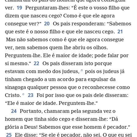
chamaram os pais do homem que agora conseguia
19
ver.
Perguntaram-lhes: “É este o vosso filho que
dizem que nasceu cego? Como é que ele agora
20
consegue ver?”
Os pais responderam: “Sabemos
21
que este é o nosso filho e que ele nasceu cego.
Mas não sabemos como é que ele agora consegue
ver, nem sabemos quem lhe abriu os olhos.
Perguntem-lhe. Ele é maior de idade; pode falar por
22
si mesmo.”
Os pais disseram isto porque
n
estavam com medo dos judeus,
pois os judeus já
tinham chegado a um acordo para expulsar da
sinagoga qualquer pessoa que o reconhecesse como
o
23
Cristo.
Foi por isso que os pais dele disseram:
“Ele é maior de idade. Perguntem-lhe.”
24
Portanto, chamaram pela segunda vez o
homem que tinha sido cego e disseram-lhe: “Dá
glória a Deus! Sabemos que esse homem é pecador.”
25
Ele disse: “Se ele é pecador, não sei. O que eu sei