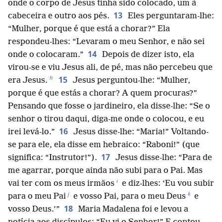
onde o corpo de Jesus tinha sido colocado, um à
13
cabeceira e outro aos pés.
Eles perguntaram-lhe:
“Mulher, porque é que está a chorar?” Ela
respondeu-lhes: “Levaram o meu Senhor, e não sei
14
onde o colocaram.”
Depois de dizer isto, ela
virou-se e viu Jesus ali, de pé, mas não percebeu que
h
15
era Jesus.
Jesus perguntou-lhe: “Mulher,
porque é que estás a chorar? A quem procuras?”
Pensando que fosse o jardineiro, ela disse-lhe: “Se o
senhor o tirou daqui, diga-me onde o colocou, e eu
16
irei levá-lo.”
Jesus disse-lhe: “Maria!” Voltando-
se para ele, ela disse em hebraico: “Raboni!” (que
17
significa: “Instrutor!”).
Jesus disse-lhe: “Para de
me agarrar, porque ainda não subi para o Pai. Mas
i
vai ter com os meus irmãos
e diz-lhes: ‘Eu vou subir
j
k
para o meu Pai
e vosso Pai, para o meu Deus
e
18
vosso Deus.’”
Maria Madalena foi e levou a