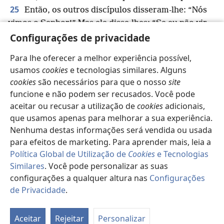
25
Então, os outros discípulos disseram-lhe: “Nós
vimos o Senhor!” Mas ele disse-lhes: “Se eu não vir
Configurações de privacidade
nas suas mãos a marca dos pregos, não puser o dedo
na marca dos pregos e não puser a mão no seu lado,
Para lhe oferecer a melhor experiência possível,
v
w
de modo algum acreditarei.”
usamos
cookies
e tecnologias similares. Alguns
26
Oito dias depois, os seus discípulos estavam
cookies
são necessários para que o nosso
site
novamente reunidos, e Tomé estava com eles.
funcione e não podem ser recusados. Você pode
Embora as portas estivessem trancadas, Jesus
aceitar ou recusar a utilização de
cookies
adicionais,
apareceu no meio deles e disse: “Que a paz esteja
que usamos apenas para melhorar a sua experiência.
x
27
convosco.”
Depois, disse a Tomé: “Coloca aqui
Nenhuma destas informações será vendida ou usada
o teu dedo e vê as minhas mãos; estende a mão e
para efeitos de marketing. Para aprender mais, leia a
*
coloca-a no meu lado. Para de duvidar
e acredita.”
Política Global de Utilização de
Cookies
e Tecnologias
28
Similares
. Você pode personalizar as suas
Em resposta Tomé disse-lhe: “Meu Senhor e meu
configurações a qualquer altura nas
Configurações
y
29
Deus!”
Jesus disse-lhe: “Acreditaste porque me
de Privacidade
.
viste? Felizes os que não viram, mas mesmo assim
Pa
z
acreditam.”
d
30
Aceitar
Rejeitar
Personalizar
Certamente, Jesus realizou muitos outros
es