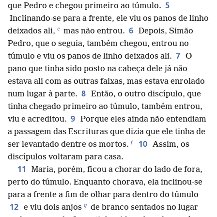
5
que Pedro e chegou primeiro ao túmulo.
Inclinando-se para a frente, ele viu os panos de linho
e
6
deixados ali,
mas não entrou.
Depois, Simão
Pedro, que o seguia, também chegou, entrou no
7
túmulo e viu os panos de linho deixados ali.
O
pano que tinha sido posto na cabeça dele já não
estava ali com as outras faixas, mas estava enrolado
8
num lugar à parte.
Então, o outro discípulo, que
tinha chegado primeiro ao túmulo, também entrou,
9
viu e acreditou.
Porque eles ainda não entendiam
a passagem das Escrituras que dizia que ele tinha de
f
10
ser levantado dentre os mortos.
Assim, os
discípulos voltaram para casa.
11
Maria, porém, ficou a chorar do lado de fora,
perto do túmulo. Enquanto chorava, ela inclinou-se
para a frente a fim de olhar para dentro do túmulo
g
12
e viu dois anjos
de branco sentados no lugar