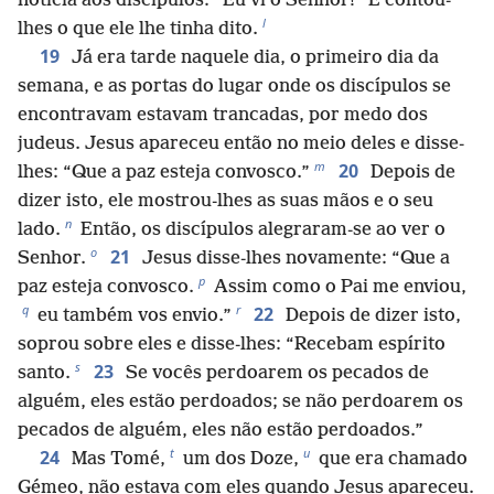
notícia aos discípulos: “Eu vi o Senhor!” E contou-
l
lhes o que ele lhe tinha dito.
19
Já era tarde naquele dia, o primeiro dia da
semana, e as portas do lugar onde os discípulos se
encontravam estavam trancadas, por medo dos
judeus. Jesus apareceu então no meio deles e disse-
m
20
lhes: “Que a paz esteja convosco.”
Depois de
dizer isto, ele mostrou-lhes as suas mãos e o seu
n
lado.
Então, os discípulos alegraram-se ao ver o
o
21
Senhor.
Jesus disse-lhes novamente: “Que a
p
paz esteja convosco.
Assim como o Pai me enviou,
q
r
22
eu também vos envio.”
Depois de dizer isto,
soprou sobre eles e disse-lhes: “Recebam espírito
s
23
santo.
Se vocês perdoarem os pecados de
alguém, eles estão perdoados; se não perdoarem os
pecados de alguém, eles não estão perdoados.”
t
u
24
Mas Tomé,
um dos Doze,
que era chamado
Gémeo, não estava com eles quando Jesus apareceu.