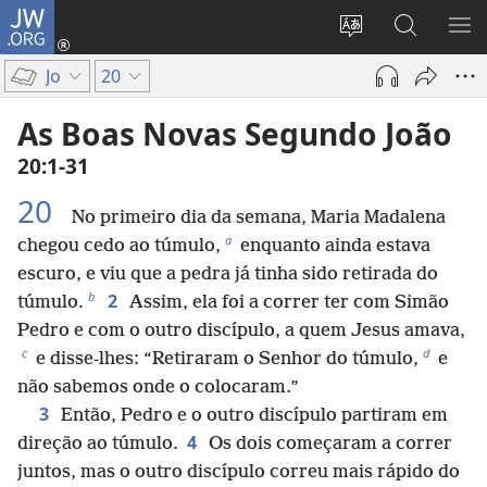
JW.ORG
Entrar
(abre
Alterar
Pesquisar
MO
uma
a
no
ME
Jo
20
nova
língua
Site
janela)
do
JW.ORG
As Boas Novas Segundo João
site
20:1-31
20
No primeiro dia da semana, Maria Madalena
a
chegou cedo ao túmulo,
enquanto ainda estava
escuro, e viu que a pedra já tinha sido retirada do
b
2
túmulo.
Assim, ela foi a correr ter com Simão
Pedro e com o outro discípulo, a quem Jesus amava,
c
d
e disse-lhes: “Retiraram o Senhor do túmulo,
e
não sabemos onde o colocaram.”
3
Então, Pedro e o outro discípulo partiram em
4
direção ao túmulo.
Os dois começaram a correr
juntos, mas o outro discípulo correu mais rápido do