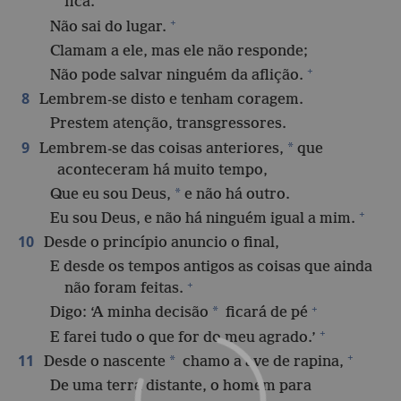
fica.
+
Não sai do lugar.
Clamam a ele, mas ele não responde;
+
Não pode salvar ninguém da aflição.
8
Lembrem-se disto e tenham coragem.
Prestem atenção, transgressores.
9
*
Lembrem-se das coisas anteriores,
que
aconteceram há muito tempo,
*
Que eu sou Deus,
e não há outro.
+
Eu sou Deus, e não há ninguém igual a mim.
10
Desde o princípio anuncio o final,
E desde os tempos antigos as coisas que ainda
+
não foram feitas.
+
*
Digo: ‘A minha decisão
ficará de pé
+
E farei tudo o que for do meu agrado.’
+
11
*
Desde o nascente
chamo a ave de rapina,
De uma terra distante, o homem para