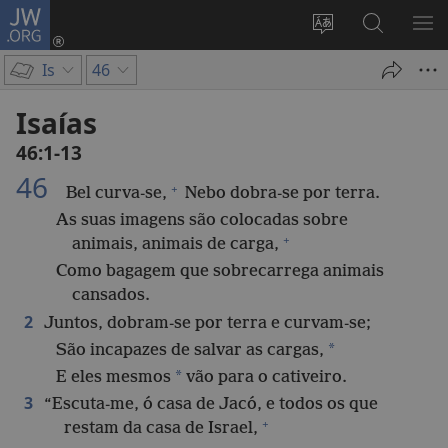
JW.ORG
Entrar
(abre
Alterar
Pesquisar
MO
uma
a
no
ME
Is
46
nova
língua
Site
janela)
do
JW.ORG
Isaías
site
46:1-13
46
+
Bel curva-se,
Nebo dobra-se por terra.
As suas imagens são colocadas sobre
+
animais, animais de carga,
Como bagagem que sobrecarrega animais
cansados.
2
Juntos, dobram-se por terra e curvam-se;
*
São incapazes de salvar as cargas,
*
E eles mesmos
vão para o cativeiro.
3
“Escuta-me, ó casa de Jacó, e todos os que
+
restam da casa de Israel,