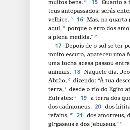
15
m
muitos bens.
Quanto a t
teus antepassados; serás ent
16
n
velhice.
Mas, na quarta 
o
aqui,
porque o erro dos amor
p
a plena medida.”
17
Depois de o sol se ter p
muito escuro, apareceu uma f
uma tocha acesa passou entre
18
animais.
Naquele dia, Jeo
q
Abrão,
dizendo: “À tua desc
r
terra,
desde o rio do Egito at
19
s
Eufrates:
a terra dos qu
20
dos cadmoneus,
dos hitita
21
w
refains,
dos amorreus, d
x
girgaseus e dos jebuseus.”