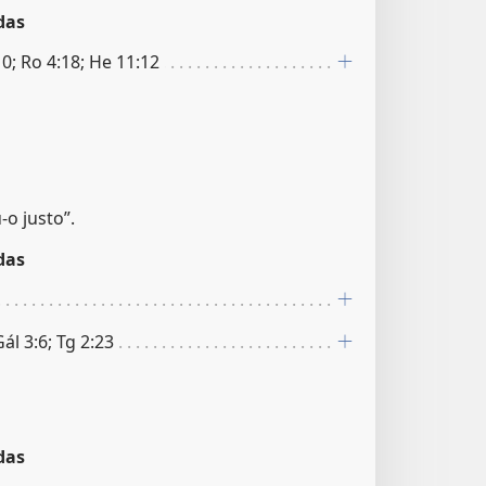
das
0; Ro 4:18; He 11:12
-o justo”.
das
ál 3:6; Tg 2:23
das