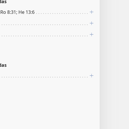
das
; Ro 8:31; He 13:6
das