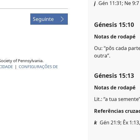
j
Gén 11:31; Ne 9:7
Seguinte
Génesis 15:10
Notas de rodapé
Ou: “pôs cada part
outra”.
ociety of Pennsylvania.
CIDADE
|
CONFIGURAÇÕES DE
Génesis 15:13
Notas de rodapé
Lit.: “a tua semente”
Referências cruza
k
Gén 21:9; Êx 1:13, 