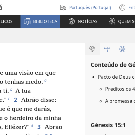
á
Português (Portugal)
Ent
Selecionar
(a
Língua
u
BLICOS
BIBLIOTECA
NOTÍCIAS
QUEM 
no
ja
Conteúdo de Gé
ve uma visão em que
Pacto de Deus 
a
ão tenhas medo,
Preditos os 
b
 ti.
A tua
2
c
e.”
Abrão disse:
A promessa d
e é que me darás,
 e o herdeiro da minha
Génesis 15:1
3
d
 Eliézer?”
Abrão
e