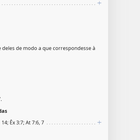
e deles de modo a que correspondesse à
.
das
14; Êx 3:7; At 7:6, 7