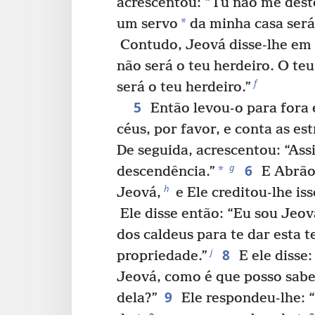
acrescentou: “Tu não me dest
*
um servo
da minha casa será
Contudo, Jeová disse-lhe em
não será o teu herdeiro. O teu
f
será o teu herdeiro.”
5
Então levou-o para fora e
céus, por favor, e conta as est
De seguida, acrescentou: “Ass
6
g
*
descendência.”
E Abrão
h
Jeová,
e Ele creditou-lhe is
Ele disse então: “Eu sou Jeová
dos caldeus para te dar esta 
8
j
propriedade.”
E ele disse
Jeová, como é que posso sabe
9
dela?”
Ele respondeu-lhe: 