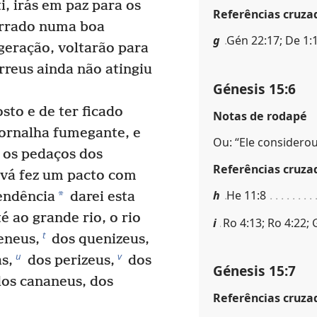
i, irás em paz para os
Referências cruza
errado numa boa
g
Gén 22:17; De 1:1
geração, voltarão para
reus ainda não atingiu
Génesis 15:6
osto e de ter ficado
Notas de rodapé
ornalha fumegante, e
Ou: “Ele considerou
 os pedaços dos
Referências cruza
vá fez um pacto com
h
He 11:8
*
endência
darei esta
é ao grande rio, o rio
i
Ro 4:13; Ro 4:22; G
t
eneus,
dos quenizeus,
u
v
s,
dos perizeus,
dos
Génesis 15:7
os cananeus, dos
Referências cruza