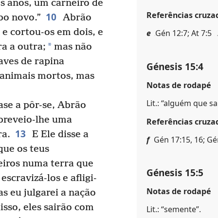
ês anos, um carneiro de
Referências cruza
10
bo novo.”
Abrão
e cortou-os em dois, e
e
Gén 12:7; At 7:5
*
a a outra;
mas não
aves de rapina
Génesis 15:4
 animais mortos, mas
Notas de rodapé
Lit.: “alguém que sa
se a pôr-se, Abrão
breveio-lhe uma
Referências cruza
13
ra.
E Ele disse a
f
Gén 17:15, 16; Gé
que os teus
eiros numa terra que
Génesis 15:5
escravizá-los e afligi-
Notas de rodapé
s eu julgarei a nação
isso, eles sairão com
Lit.: “semente”.