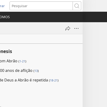
rar
bre
Pesquisar
ma
SOMOS
va
nela)
nesis
com Abrão
(
1-21
)
400 anos de aflição
(
13
)
e Deus a Abrão é repetida
(
18-21
)