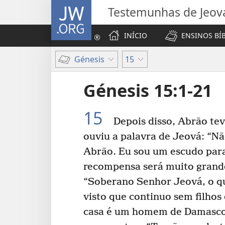
JW.ORG
Testemunhas de Jeov
INÍCIO
ENSINOS BÍ
Génesis
15
Génesis 15:1-21
15
Depois disso, Abrão te
ouviu a palavra de Jeová: “N
Abrão. Eu sou um escudo para
recompensa será muito grand
“Soberano Senhor Jeová, o qu
visto que continuo sem filhos
casa é um homem de Damasco,