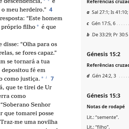
*
e descendência,
e
Referências cruza
4
 o meu herdeiro.”
a
Sal 27:1; Is 41:10
 resposta: “Este homem
c
Gén 17:5, 6
*
 próprio filho
é que
b
De 33:29; Pr 30:5
 disse: “Olha para os
relas, se fores capaz.”
Génesis 15:2
im se tornará a tua
Referências cruza
 depositou fé em
d
Gén 24:2, 3
7
i
*
so como justiça.
, que te tirei de Ur
Génesis 15:3
terra como
: “Soberano Senhor
Notas de rodapé
r que tomarei posse
Lit.: “semente”.
“Traz-me uma novilha
Lit.: “filho”.