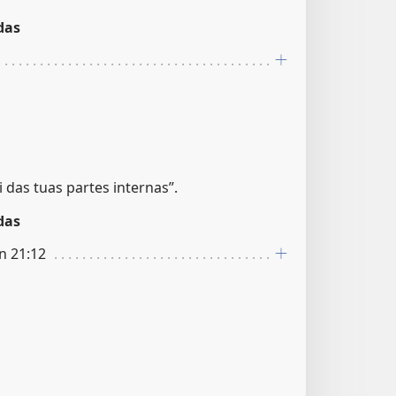
das
i das tuas partes internas”.
das
n 21:12