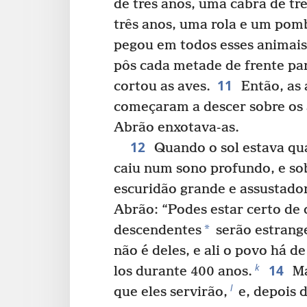
de três anos, uma cabra de tr
três anos, uma rola e um pom
pegou em todos esses animais 
pôs cada metade de frente par
11
cortou as aves.
Então, as 
começaram a descer sobre os
Abrão enxotava-as.
12
Quando o sol estava qua
caiu num sono profundo, e so
escuridão grande e assustado
Abrão: “Podes estar certo de 
*
descendentes
serão estrang
não é deles, e ali o povo há de 
14
k
los durante 400 anos.
Ma
l
que eles servirão,
e, depois d