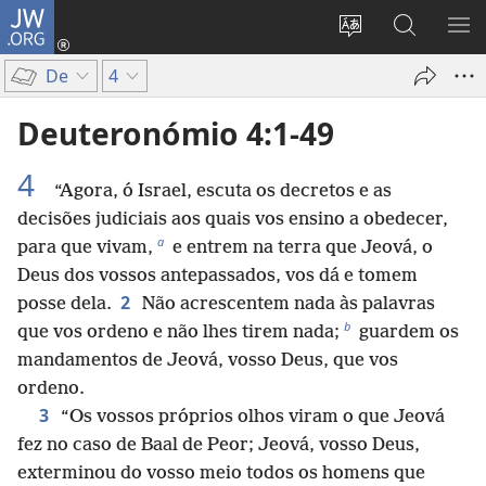
JW.ORG
Entrar
(abre
Alterar
Pesquisar
MO
uma
a
no
ME
De
4
nova
língua
Site
janela)
do
JW.ORG
Deuteronómio 4:1-49
site
4
“Agora, ó Israel, escuta os decretos e as
decisões judiciais aos quais vos ensino a obedecer,
a
para que vivam,
e entrem na terra que Jeová, o
Deus dos vossos antepassados, vos dá e tomem
2
posse dela.
Não acrescentem nada às palavras
b
que vos ordeno e não lhes tirem nada;
guardem os
mandamentos de Jeová, vosso Deus, que vos
ordeno.
3
“Os vossos próprios olhos viram o que Jeová
fez no caso de Baal de Peor; Jeová, vosso Deus,
exterminou do vosso meio todos os homens que