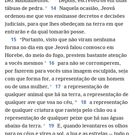
*
Dez Mandamentos.
Depois, escreveu-os em duas
u
14
tábuas de pedra.
Naquela ocasião, Jeová
ordenou-me que vos ensinasse decretos e decisões
judiciais, para que lhes obedeçam na terra em que
entrarão e da qual tomarão posse.
15
“Portanto, visto que não viram nenhuma
forma no dia em que Jeová falou convosco em
Horebe, do meio do fogo, prestem bastante atenção
16
*
a vocês mesmos
para não se corromperem,
por fazerem para vocês uma imagem esculpida, seja
com que forma for, a representação de um homem
v
17
ou de uma mulher,
a representação de
qualquer animal que há na terra, a representação de
w
18
qualquer ave que voa no céu,
a representação
de qualquer criatura que rasteja pelo chão ou a
representação de qualquer peixe que há nas águas
x
19
abaixo da terra.
E, quando levantares os olhos
para os céus e vires o sol, a lua e as estrelas — todo o