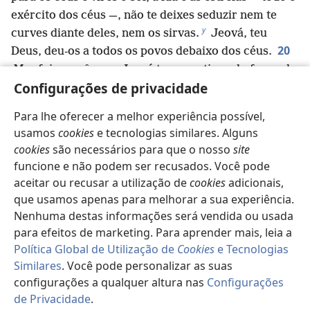
exército dos céus —, não te deixes seduzir nem te
y
curves diante deles, nem os sirvas.
Jeová, teu
20
Deus, deu-os a todos os povos debaixo dos céus.
Mas foi a vocês que Jeová tomou e tirou do forno de
Configurações de privacidade
fundição de ferro, do Egito, para que se tornassem o
z
*
seu povo, a sua propriedade particular,
assim
Para lhe oferecer a melhor experiência possível,
como o são no dia de hoje.
usamos
cookies
e tecnologias similares. Alguns
21
“Jeová ficou zangado comigo por vossa causa
cookies
são necessários para que o nosso
site
a
e jurou que eu não atravessaria o Jordão, nem
funcione e não podem ser recusados. Você pode
entraria na boa terra que Jeová, teu Deus, te dá
aceitar ou recusar a utilização de
cookies
adicionais,
b
22
como herança.
Pois vou morrer nesta terra;
que usamos apenas para melhorar a sua experiência.
c
não atravessarei o Jordão,
mas vocês irão
Nenhuma destas informações será vendida ou usada
23
atravessá-lo e tomarão posse da boa terra.
para efeitos de marketing. Para aprender mais, leia a
Política Global de Utilização de
Cookies
e Tecnologias
Tenham cuidado para não se esquecerem do pacto
Similares
. Você pode personalizar as suas
d
que Jeová, vosso Deus, fez convosco;
e não façam
configurações a qualquer altura nas
Configurações
nenhuma imagem esculpida, com a forma de alguma
de Privacidade
.
e
24
coisa que Jeová, vosso Deus, vos proibiu.
Pois
Pa