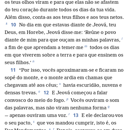
os teus olhos viram e para que elas não se afastem
do teu coração durante todos os dias da tua vida.
Além disso, conta-as aos teus filhos e aos teus netos.
k
10
No dia em que estavas diante de Jeová, teu
Deus, em Horebe, Jeová disse-me: ‘Reúne o povo
l
diante de mim para que ouçam as minhas palavras,
m
a fim de que aprendam a temer-me
todos os dias
em que viverem sobre a terra e para que ensinem os
n
seus filhos.’
11
“Por isso, vocês aproximaram-se e ficaram no
sopé do monte, e o monte ardia em chamas que
*
chegavam até aos céus;
havia escuridão, nuvens e
o
12
densas trevas.
E Jeová começou a falar
p
convosco do meio do fogo.
Vocês ouviram o som
q
das palavras, mas não viram nenhuma forma
r
13
— apenas ouviram uma voz.
E ele declarou-vos
s
o seu pacto,
que vos mandou cumprir, isto é, os
t