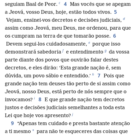
c
4
seguiam Baal de Peor.
Mas vocês que se apegam
5
a Jeová, vosso Deus, hoje, estão todos vivos.
d
Vejam, ensinei-vos decretos e decisões judiciais,
assim como Jeová, meu Deus, me ordenou, para que
6
os cumpram na terra de que tomarão posse.
e
Devem segui-los cuidadosamente,
porque isso
f
g
demonstrará sabedoria
e entendimento
da vossa
parte diante dos povos que ouvirão falar destes
decretos, e eles dirão: ‘Esta grande nação é, sem
h
7
dúvida, um povo sábio e entendido.’
Pois que
grande nação tem deuses tão perto de si assim como
Jeová, nosso Deus, está perto de nós sempre que o
i
8
invocamos?
E que grande nação tem decretos
justos e decisões judiciais semelhantes a toda esta
j
Lei que hoje vos apresento?
9
“Apenas tem cuidado e presta bastante atenção
*
a ti mesmo
para não te esqueceres das coisas que