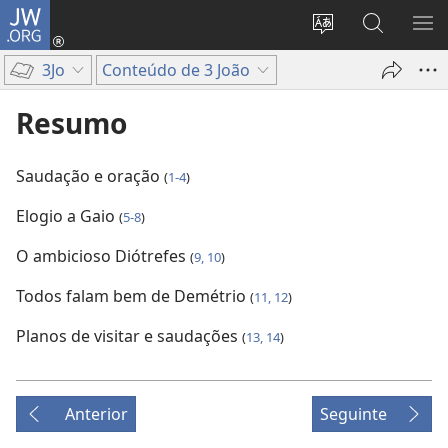
JW.ORG
Entrar
(abre
Alterar
Pesquisar
MO
uma
a
no
ME
3Jo
Conteúdo de 3 João
nova
língua
Site
janela)
do
JW.ORG
Resumo
site
Saudação e oração
(
1-4
)
Elogio a Gaio
(
5-8
)
O ambicioso Diótrefes
(
9, 10
)
Todos falam bem de Demétrio
(
11, 12
)
Planos de visitar e saudações
(
13, 14
)
Anterior
Seguinte