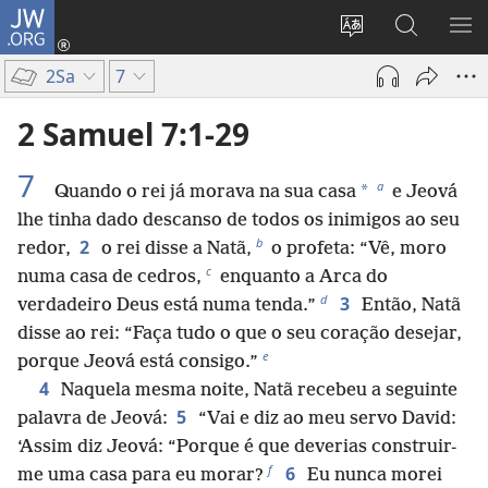
JW.ORG
Entrar
(abre
Alterar
Pesquisar
MO
uma
a
no
ME
2Sa
7
nova
língua
Site
janela)
do
JW.ORG
2 Samuel 7:1-29
site
7
a
*
Quando o rei já morava na sua casa
e Jeová
lhe tinha dado descanso de todos os inimigos ao seu
b
2
redor,
o rei disse a Natã,
o profeta: “Vê, moro
c
numa casa de cedros,
enquanto a Arca do
d
3
verdadeiro Deus está numa tenda.”
Então, Natã
disse ao rei: “Faça tudo o que o seu coração desejar,
e
porque Jeová está consigo.”
4
Naquela mesma noite, Natã recebeu a seguinte
5
palavra de Jeová:
“Vai e diz ao meu servo David:
‘Assim diz Jeová: “Porque é que deverias construir-
f
6
me uma casa para eu morar?
Eu nunca morei