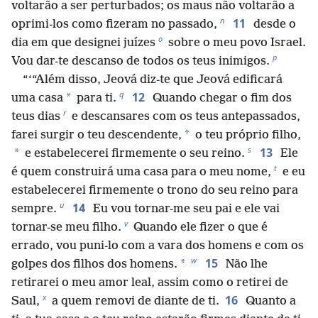
voltarão a ser perturbados; os maus não voltarão a
n
11
oprimi-los como fizeram no passado,
desde o
o
dia em que designei juízes
sobre o meu povo Israel.
p
Vou dar-te descanso de todos os teus inimigos.
“‘“Além disso, Jeová diz-te que Jeová edificará
q
12
*
uma casa
para ti.
Quando chegar o fim dos
r
teus dias
e descansares com os teus antepassados,
*
farei surgir o teu descendente,
o teu próprio filho,
s
13
*
e estabelecerei firmemente o seu reino.
Ele
t
é quem construirá uma casa para o meu nome,
e eu
estabelecerei firmemente o trono do seu reino para
u
14
sempre.
Eu vou tornar-me seu pai e ele vai
v
tornar-se meu filho.
Quando ele fizer o que é
errado, vou puni-lo com a vara dos homens e com os
w
15
*
golpes dos filhos dos homens.
Não lhe
retirarei o meu amor leal, assim como o retirei de
x
16
Saul,
a quem removi de diante de ti.
Quanto a