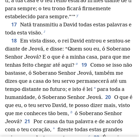
ti, a tua casa e o teu reino estarão firmes diante de ti
para sempre; o teu trono ficará firmemente
y
estabelecido para sempre.”’”
17
Natã transmitiu a David todas estas palavras e
z
toda esta visão.
18
Em vista disso, o rei David entrou e sentou-se
diante de Jeová, e disse: “Quem sou eu, ó Soberano
Senhor Jeová? E o que é a minha casa, para que me
a
19
tenhas feito chegar até aqui?
Como se isso não
bastasse, ó Soberano Senhor Jeová, também me
dizes que a casa do teu servo permanecerá até um
*
tempo distante no futuro; e isto é lei
para toda a
20
humanidade, ó Soberano Senhor Jeová.
O que é
que eu, o teu servo David, te posso dizer mais, visto
b
que me conheces tão bem,
ó Soberano Senhor
21
Jeová?
Por causa da tua palavra e de acordo
*
com o teu coração,
fizeste todas estas grandes
c
22
coisas e revelaste-as ao teu servo.
É por isso