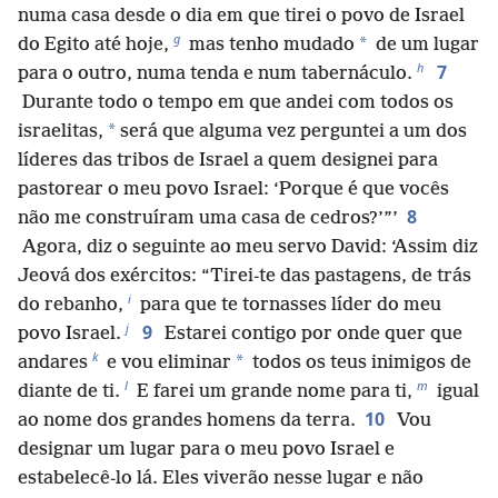
numa casa desde o dia em que tirei o povo de Israel
g
*
do Egito até hoje,
mas tenho mudado
de um lugar
h
7
para o outro, numa tenda e num tabernáculo.
Durante todo o tempo em que andei com todos os
*
israelitas,
será que alguma vez perguntei a um dos
líderes das tribos de Israel a quem designei para
pastorear o meu povo Israel: ‘Porque é que vocês
8
não me construíram uma casa de cedros?’”’
Agora, diz o seguinte ao meu servo David: ‘Assim diz
Jeová dos exércitos: “Tirei-te das pastagens, de trás
i
do rebanho,
para que te tornasses líder do meu
j
9
povo Israel.
Estarei contigo por onde quer que
k
*
andares
e vou eliminar
todos os teus inimigos de
l
m
diante de ti.
E farei um grande nome para ti,
igual
10
ao nome dos grandes homens da terra.
Vou
designar um lugar para o meu povo Israel e
estabelecê-lo lá. Eles viverão nesse lugar e não