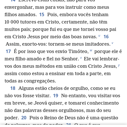
Escrevo estas coisas, não para vos
envergonhar, mas para vos instruir como meus
15
filhos amados.
Pois, embora vocês tenham
10 000 tutores em Cristo, certamente, não têm
muitos pais; porque fui eu que me tornei vosso pai
u
16
em Cristo Jesus por meio das boas novas.
v
Assim, exorto-vos: tornem-se meus imitadores.
w
17
É por isso que vos envio Timóteo,
porque ele é
x
meu filho amado e fiel no Senhor.
Ele vai lembrar-
y
vos dos meus métodos em união com Cristo Jesus,
assim como estou a ensinar em toda a parte, em
todas as congregações.
18
Alguns estão cheios de orgulho, como se eu
19
não vos fosse visitar.
No entanto, vou visitar-vos
em breve, se Jeová quiser, e tomarei conhecimento
não das palavras desses orgulhosos, mas do seu
20
poder.
Pois o Reino de Deus não é uma questão
21
de palavras, mas de poder.
O que é que