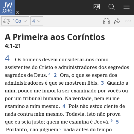
JW.ORG
Entrar
(abre
Alterar
Pesquisar
MO
uma
a
no
ME
1Co
4
nova
língua
Site
janela)
do
JW.ORG
A Primeira aos Coríntios
site
4:1-21
4
Os homens devem considerar-nos como
assistentes do Cristo e administradores dos segredos
a
2
sagrados de Deus.
Ora, o que se espera dos
3
administradores é que se mostrem fiéis.
Quanto a
mim, pouco me importa ser examinado por vocês ou
por um tribunal humano. Na verdade, nem eu me
4
examino a mim mesmo.
Pois não estou ciente de
nada contra mim mesmo. Todavia, isto não prova
b
5
que eu seja justo; quem me examina é Jeová.
c
Portanto, não julguem
nada antes do tempo