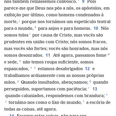
i
9
nós também reinássemos convosco.
Pois
parece-me que Deus nos pôs a nós, os apóstolos, em
exibição por último, como homens condenados à
j
morte,
porque nos tornámos um espetáculo teatral
k
10
para o mundo,
para anjos e para homens.
Nós
l
somos tolos
por causa de Cristo, mas vocês são
prudentes em união com Cristo; nós somos fracos,
mas vocês são fortes; vocês são honrados, mas nós
m
11
somos desonrados.
Até agora, passamos fome
n
e sede,
não temos roupa suficiente, somos
o
12
*
espancados,
estamos desabrigados
e
trabalhamos arduamente com as nossas próprias
p
q
mãos.
Quando insultados, abençoamos;
quando
r
13
perseguidos, suportamos com paciência;
*
quando caluniados, respondemos com brandura;
s
t
tornámo-nos como o lixo do mundo,
a escória de
todas as coisas, até agora.
14