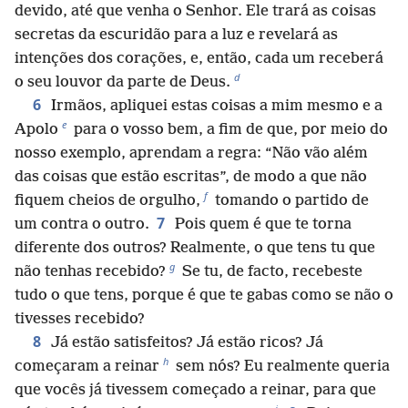
devido, até que venha o Senhor. Ele trará as coisas
secretas da escuridão para a luz e revelará as
intenções dos corações, e, então, cada um receberá
d
o seu louvor da parte de Deus.
6
Irmãos, apliquei estas coisas a mim mesmo e a
e
Apolo
para o vosso bem, a fim de que, por meio do
nosso exemplo, aprendam a regra: “Não vão além
das coisas que estão escritas”, de modo a que não
f
fiquem cheios de orgulho,
tomando o partido de
7
um contra o outro.
Pois quem é que te torna
diferente dos outros? Realmente, o que tens tu que
g
não tenhas recebido?
Se tu, de facto, recebeste
tudo o que tens, porque é que te gabas como se não o
tivesses recebido?
8
Já estão satisfeitos? Já estão ricos? Já
h
começaram a reinar
sem nós? Eu realmente queria
que vocês já tivessem começado a reinar, para que