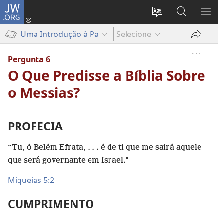
JW.ORG
Entrar
(abre
Alterar
Pesquisar
MO
uma
a
no
ME
Uma Introdução à Palavra de Deus
Selecione
nova
língua
Site
janela)
do
JW.ORG
Pergunta 6
site
O Que Predisse a Bíblia Sobre
o Messias?
PROFECIA
“Tu, ó Belém Efrata, . . . é de ti que me sairá aquele
que será governante em Israel.”
Miqueias 5:2
CUMPRIMENTO