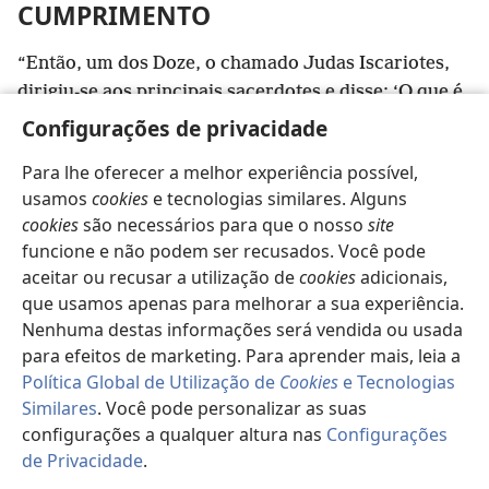
CUMPRIMENTO
“Então, um dos Doze, o chamado Judas Iscariotes,
dirigiu-se aos principais sacerdotes e disse: ‘O que é
que me darão para que eu o entregue a vocês?’
Configurações de privacidade
Estipularam-lhe 30 moedas de prata.”
Para lhe oferecer a melhor experiência possível,
Mateus 26:14, 15;
27:5
usamos
cookies
e tecnologias similares. Alguns
cookies
são necessários para que o nosso
site
funcione e não podem ser recusados. Você pode
aceitar ou recusar a utilização de
cookies
adicionais,
Anterior
Seguinte
que usamos apenas para melhorar a sua experiência.
Nenhuma destas informações será vendida ou usada
para efeitos de marketing. Para aprender mais, leia a
Política Global de Utilização de
Cookies
e Tecnologias
Direitos de autor desta publicação
Similares
. Você pode personalizar as suas
Copyright
© 2026 Watch Tower Bible and Tract Society of
configurações a qualquer altura nas
Configurações
Pennsylvania.
de Privacidade
.
TERMOS DE UTILIZAÇÃO
|
POLÍTICA DE PRIVACIDADE
|
Pa
CONFIGURAÇÕES DE PRIVACIDADE